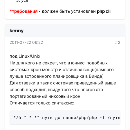
усё
*требования
- должен быть установлен
php cli
kenny
2011-07-22 06:22
#2
под Linux/Unix
Ни для кого не секрет, что в юникс-подобных
системах крон монстр и отличная вещь(намного
лучше встроенного планировщика в Винде)
Для отвезки в таких системах приведенный выше
способ подходит, ввиду того что nncron это
портатированный никсовый крон.
Отличается только синтаксис:
*/5 * * ** путь до папки/php/php -f /путь до