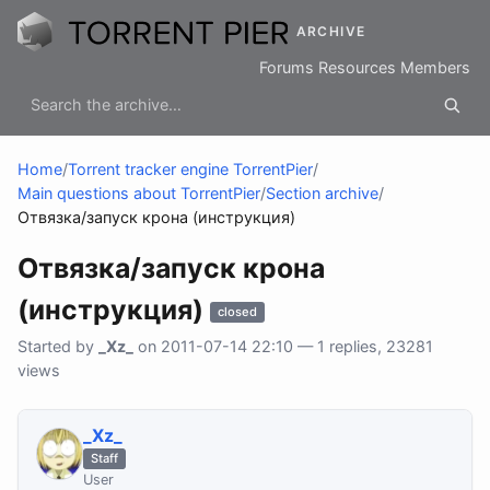
ARCHIVE
Forums
Resources
Members
Home
/
Torrent tracker engine TorrentPier
/
Main questions about TorrentPier
/
Section archive
/
Отвязка/запуск крона (инструкция)
Отвязка/запуск крона
(инструкция)
closed
Started by
_Xz_
on 2011-07-14 22:10 — 1 replies, 23281
views
_Xz_
Staff
User