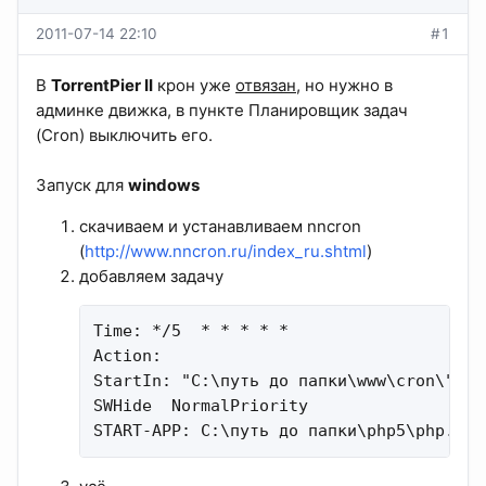
2011-07-14 22:10
#1
В
TorrentPier II
крон уже
отвязан
, но нужно в
админке движка, в пункте Планировщик задач
(Cron) выключить его.
Запуск для
windows
скачиваем и устанавливаем nncron
(
http://www.nncron.ru/index_ru.shtml
)
добавляем задачу
Time: */5  * * * * *

Action:

StartIn: "C:\путь до папки\www\cron\"

SWHide  NormalPriority

START-APP: C:\путь до папки\php5\php.exe