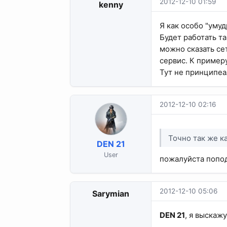
2012-12-10 01:59
kenny
Я как особо "уму
Будет работать т
можно сказать се
сервис. К пример
Тут не принципеа
2012-12-10 02:16
Точно так же к
DEN 21
User
пожалуйста попод
2012-12-10 05:06
Sarymian
DEN 21
, я выскаж