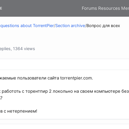
Forums
Resources
Me
E
questions about TorrentPier
/
Section archive
/
Вопрос для всех
plies, 1364 views
жаемые пользователи сайта torrentpier.com.
ак работоть с торентпир 2 локольно на своем компьютере бе
?
в с нетерпением!