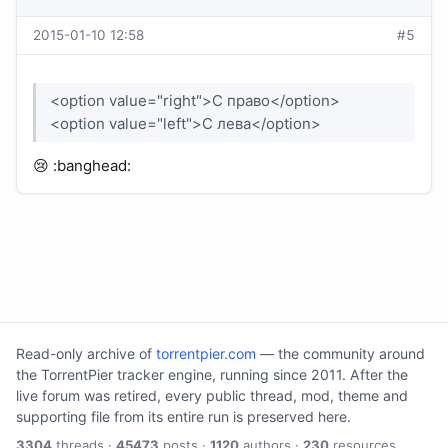
2015-01-10 12:58
#5
<option value="right">С право</option>
<option value="left">С лева</option>
😢 :banghead:
Read-only archive of
torrentpier.com
— the community around
the TorrentPier tracker engine, running since 2011. After the
live forum was retired, every public thread, mod, theme and
supporting file from its entire run is preserved here.
3304
threads ·
45473
posts ·
1120
authors ·
230
resources.