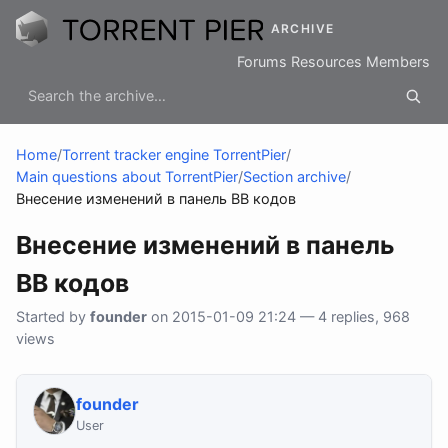
ARCHIVE
Forums
Resources
Members
Home
/
Torrent tracker engine TorrentPier
/
Main questions about TorrentPier
/
Section archive
/
Внесение изменений в панель BB кодов
Внесение изменений в панель
BB кодов
Started by
founder
on 2015-01-09 21:24 — 4 replies, 968
views
founder
User