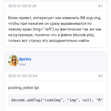
2015-01-09 21:24
#1
Всем привет, интересует как изменить BB код img,
чтобы при нажатии он сразу выравнивался по
левому краю [img=" left"] ну фактически так же как
на рутрекере, понятно что в файле bbcode.php,
только вот строку эту затруднительно найти.
Sprinx
User
2015-01-09 22:04
#2
posting_editor.tpl
bbcode.addTag("codeImg", "img", null, "R", c