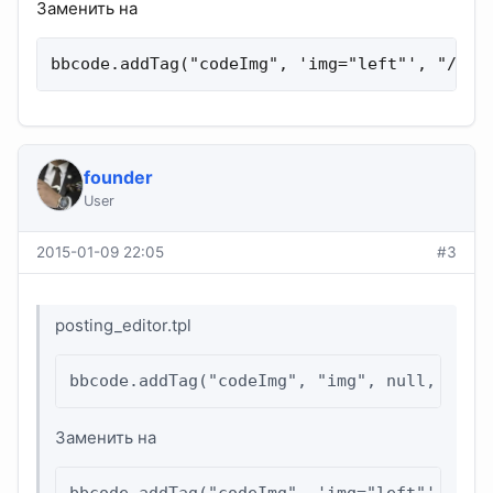
Заменить на
bbcode.addTag("codeImg", 'img="left"', "/img
founder
User
2015-01-09 22:05
#3
posting_editor.tpl
bbcode.addTag("codeImg", "img", null, "R",
Заменить на
bbcode.addTag("codeImg", 'img="left"', "/i