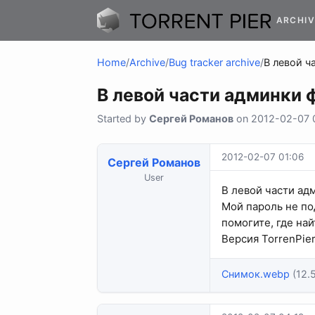
ARCHIV
Home
/
Archive
/
Bug tracker archive
/
В левой ч
В левой части админки 
Started by
Сергей Романов
on 2012-02-07 0
2012-02-07 01:06
Сергей Романов
User
В левой части ад
Мой пароль не по
помогите, где най
Версия TorrenPie
Снимок.webp
(12.5