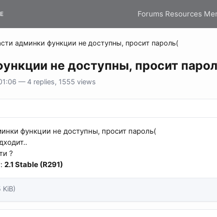
Forums
Resources
Me
E
асти админки функции не доступны, просит пароль(
функции не доступны, просит паро
1:06 — 4 replies, 1555 views
минки функции не доступны, просит пароль(
дходит..
ти ?
r:
2.1 Stable (R291)
 KiB)