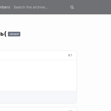
mbers
ль(
closed
#1