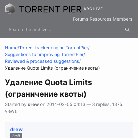
ARCHIVE
Forums
Resources
Members
Home
/
Torrent tracker engine TorrentPier
/
Suggestions for improving TorrentPier
/
Reviewed & processed suggestions
/
Удаление Quota Limits (ограничение квоты)
Удаление Quota Limits
(ограничение квоты)
Started by
drew
on 2014-02-05 04:13 — 3 replies, 1375
views
drew
Staff