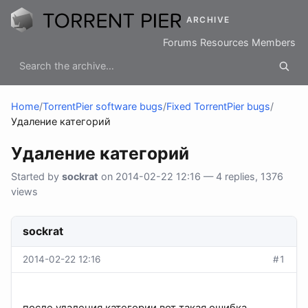
ARCHIVE
Forums
Resources
Members
Home
/
TorrentPier software bugs
/
Fixed TorrentPier bugs
/
Удаление категорий
Удаление категорий
Started by
sockrat
on 2014-02-22 12:16 — 4 replies, 1376
views
sockrat
2014-02-22 12:16
#1
после удаления категории вот такая ошибка