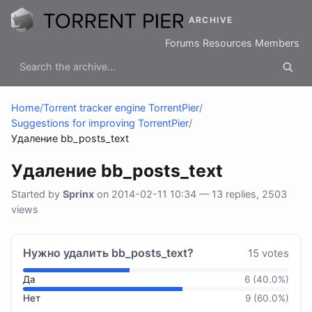
ARCHIVE
Forums
Resources
Members
Home
/
Torrent tracker engine TorrentPier
/
Suggestions for improving TorrentPier
/
Удаление bb_posts_text
Удаление bb_posts_text
Started by
Sprinx
on 2014-02-11 10:34 — 13 replies, 2503
views
Нужно удалить bb_posts_text?
15 votes
Да
6 (40.0%)
Нет
9 (60.0%)