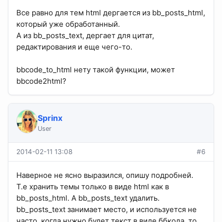
Все равно для тем html дергается из bb_posts_html,
который уже обработанный.
А из bb_posts_text, дергает для цитат,
редактирования и еще чего-то.
bbcode_to_html нету такой функции, может
bbcode2html?
Sprinx
User
2014-02-11 13:08
#6
Наверное не ясно выразился, опишу подробней.
Т.е хранить темы только в виде html как в
bb_posts_html. А bb_posts_text удалить.
bb_posts_text занимает место, и используется не
часто, когда нужно будет текст в виде ббкода, то