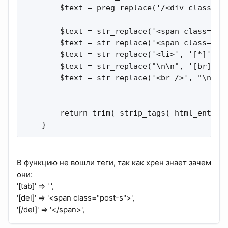
        $text = preg_replace('/<div class="cl
        $text = str_replace('<span class="pos
        $text = str_replace('<span class="pos
        $text = str_replace('<li>', '[*]', $t
        $text = str_replace("\n\n", '[br]', $
        $text = str_replace('<br />', "\n", $
        return trim( strip_tags( html_entity_
    }
В функцию не вошли теги, так как хрен знает зачем
они:
'[tab]' => ' ',
'[del]' => '<span class="post-s">',
'[/del]' => '</span>',