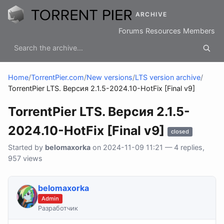
ARCHIVE
Forums
Resources
Members
Home
/
TorrentPier.com
/
New versions
/
LTS version archive
/
TorrentPier LTS. Версия 2.1.5-2024.10-HotFix [Final v9]
TorrentPier LTS. Версия 2.1.5-
2024.10-HotFix [Final v9]
closed
Started by
belomaxorka
on 2024-11-09 11:21 — 4 replies,
957 views
belomaxorka
Admin
Разработчик