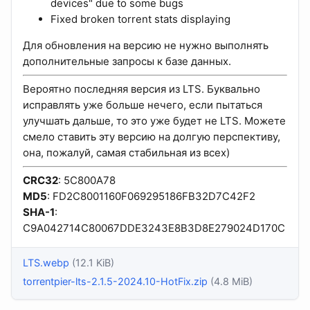
devices" due to some bugs
Fixed broken torrent stats displaying
Для обновления на версию не нужно выполнять
дополнительные запросы к базе данных.
Вероятно последняя версия из LTS. Буквально
исправлять уже больше нечего, если пытаться
улучшать дальше, то это уже будет не LTS. Можете
смело ставить эту версию на долгую перспективу,
она, пожалуй, самая стабильная из всех)
CRC32
: 5C800A78
MD5
: FD2C8001160F069295186FB32D7C42F2
SHA-1
:
C9A042714C80067DDE3243E8B3D8E279024D170C
LTS.webp
(12.1 KiB)
torrentpier-lts-2.1.5-2024.10-HotFix.zip
(4.8 MiB)