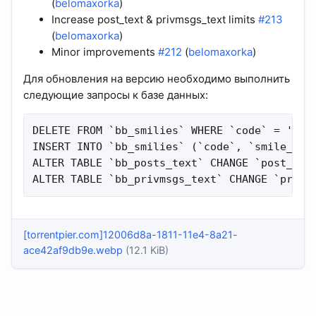
(
belomaxorka
)
Increase post_text & privmsgs_text limits
#213
(
belomaxorka
)
Minor improvements
#212
(
belomaxorka
)
Для обновления на версию необходимо выполнить
следующие запросы к базе данных:
DELETE FROM `bb_smilies` WHERE `code` = ':ad:
INSERT INTO `bb_smilies` (`code`, `smile_url`
ALTER TABLE `bb_posts_text` CHANGE `post_text
ALTER TABLE `bb_privmsgs_text` CHANGE `privm
[torrentpier.com]12006d8a-1811-11e4-8a21-
ace42af9db9e.webp
(12.1 KiB)