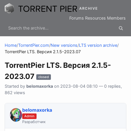
ARCHIVE
Forums
Resources
Members
Home
/
TorrentPier.com
/
New versions
/
LTS version archive
/
TorrentPier LTS. Версия 2.1.5-2023.07
TorrentPier LTS. Версия 2.1.5-
2023.07
closed
Started by
belomaxorka
on 2023-08-04 08:10 — 0 replies,
862 views
belomaxorka
Admin
Разработчик