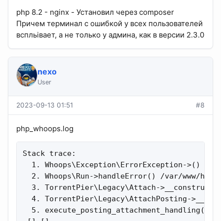
php 8.2 - nginx - Установил через composer
Причем терминал с ошибкой у всех пользователей
вспльівает, а не только у админа, как в версии 2.3.0
nexo
User
2023-09-13 01:51
#8
php_whoops.log
Stack trace:

  1. Whoops\Exception\ErrorException->() /var
  2. Whoops\Run->handleError() /var/www/html/
  3. TorrentPier\Legacy\Attach->__construct()
  4. TorrentPier\Legacy\AttachPosting->__cons
  5. execute_posting_attachment_handling() /v