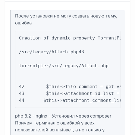
После установки не могу создать новую тему,
ошибка
Creation of dynamic property TorrentPier\Le
/src/Legacy/Attach.php43

torrentpier/src/Legacy/Attach.php

42        $this->file_comment = get_var('fi
43        $this->attachment_id_list = get_v
44       $this->attachment_comment_list = 
php 8.2 - nginx - Установил через composer
Причем терминал с ошибкой у всех
пользователей вспльівает, а не только у