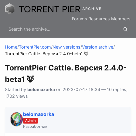
ARCHIVE
Forums
Resources
Members
Home
/
TorrentPier.com
/
New versions
/
Version archive
/
TorrentPier Cattle. Версия 2.4.0-beta1 🦊
TorrentPier Cattle. Версия 2.4.0-
beta1 🦊
Started by
belomaxorka
on 2023-07-17 18:34 — 10 replies,
1702 views
belomaxorka
Admin
Разработчик