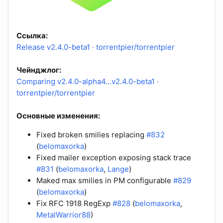
Ссылка:
Release v2.4.0-beta1 · torrentpier/torrentpier
Чейнджлог:
Comparing v2.4.0-alpha4...v2.4.0-beta1 ·
torrentpier/torrentpier
Основные изменения:
Fixed broken smilies replacing
#832
(
belomaxorka
)
Fixed mailer exception exposing stack trace
#831
(
belomaxorka
,
Lange
)
Maked max smilies in PM configurable
#829
(
belomaxorka
)
Fix RFC 1918 RegExp
#828
(
belomaxorka
,
MetalWarrior88
)