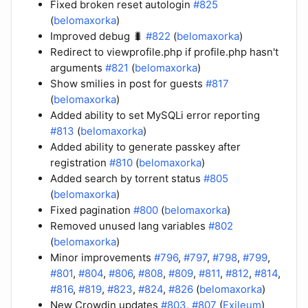
Fixed broken reset autologin
#825
(
belomaxorka
)
Improved debug 🐛
#822
(
belomaxorka
)
Redirect to viewprofile.php if profile.php hasn't
arguments
#821
(
belomaxorka
)
Show smilies in post for guests
#817
(
belomaxorka
)
Added ability to set MySQLi error reporting
#813
(
belomaxorka
)
Added ability to generate passkey after
registration
#810
(
belomaxorka
)
Added search by torrent status
#805
(
belomaxorka
)
Fixed pagination
#800
(
belomaxorka
)
Removed unused lang variables
#802
(
belomaxorka
)
Minor improvements
#796
,
#797
,
#798
,
#799
,
#801
,
#804
,
#806
,
#808
,
#809
,
#811
,
#812
,
#814
,
#816
,
#819
,
#823
,
#824
,
#826
(
belomaxorka
)
New Crowdin updates
#803
,
#807
(
Exileum
)