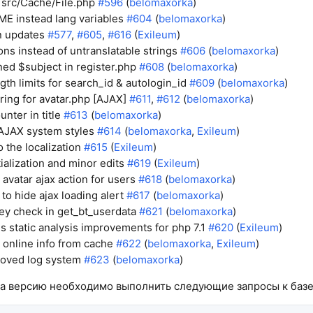
n src/Cache/File.php
#596
(
belomaxorka
)
E instead lang variables
#604
(
belomaxorka
)
n updates
#577
,
#605
,
#616
(
Exileum
)
ons instead of untranslatable strings
#606
(
belomaxorka
)
ned $subject in register.php
#608
(
belomaxorka
)
th limits for search_id & autologin_id
#609
(
belomaxorka
)
ring for avatar.php [AJAX]
#611
,
#612
(
belomaxorka
)
nter in title
#613
(
belomaxorka
)
AJAX system styles
#614
(
belomaxorka
,
Exileum
)
o the localization
#615
(
Exileum
)
ialization and minor edits
#619
(
Exileum
)
avatar ajax action for users
#618
(
belomaxorka
)
 to hide ajax loading alert
#617
(
belomaxorka
)
y check in get_bt_userdata
#621
(
belomaxorka
)
s static analysis improvements for php 7.1
#620
(
Exileum
)
g online info from cache
#622
(
belomaxorka
,
Exileum
)
roved log system
#623
(
belomaxorka
)
а версию необходимо выполнить следующие запросы к базе