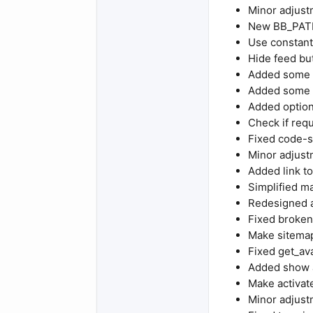
Minor adjust
New BB_PAT
Use constants
Hide feed but
Added some 
Added some n
Added option
Check if requ
Fixed code-s
Minor adjus
Added link t
Simplified m
Redesigned 
Fixed broken
Make sitema
Fixed get_av
Added show a
Make activat
Minor adjus