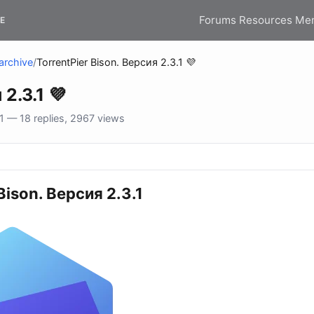
Forums
Resources
Me
E
archive
/
TorrentPier Bison. Версия 2.3.1 💜
2.3.1 💜
 — 18 replies, 2967 views
Bison. Версия 2.3.1