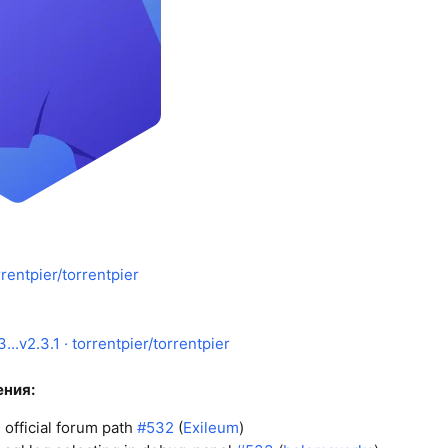
rrentpier/torrentpier
..v2.3.1 · torrentpier/torrentpier
ния:
 official forum path
#532
(
Exileum
)