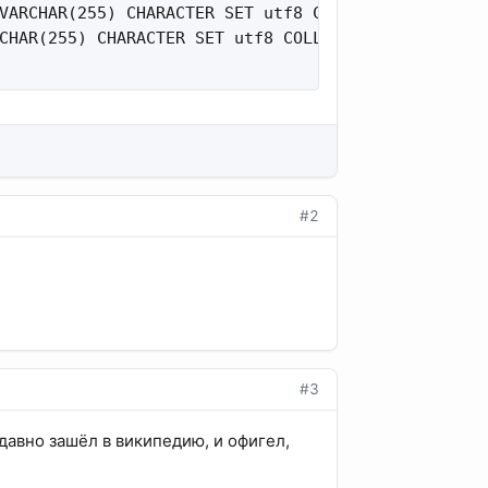
VARCHAR(255) CHARACTER SET utf8 COLLATE utf8_bin N
CHAR(255) CHARACTER SET utf8 COLLATE utf8_bin NOT 
#2
#3
едавно зашёл в википедию, и офигел,