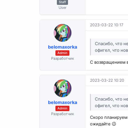
Staff
User
2023-03-22 10:17
Спасибо, что н
belomaxorka
офигел, что но
Admin
Разработчик
С возвращением в
2023-03-22 10:20
Спасибо, что н
belomaxorka
офигел, что но
Admin
Разработчик
Скоро планируем 
ожидайте 😉