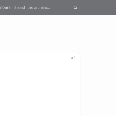
mbers
#1