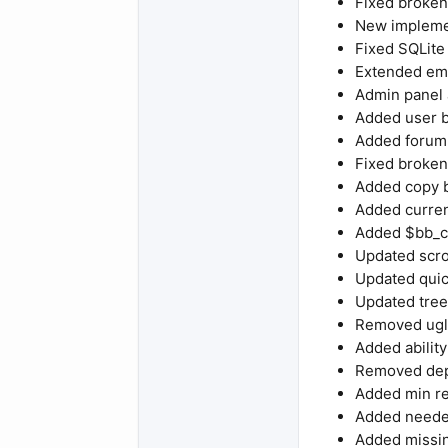
Fixed broken
New implemen
Fixed SQLite
Extended ema
Admin panel
Added user bi
Added forum 
Fixed broken
Added copy 
Added curren
Added $bb_cf
Updated scro
Updated quic
Updated tree
Removed ugly
Added ability
Removed de
Added min re
Added neede
Added missin