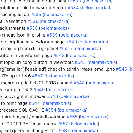
 sql log selecting in debug-panel
#533
(
belomaxorka
)
tation of old browser detector
#534
(
belomaxorka
)
 caching issue
#535
(
belomaxorka
)
il validation
#536
(
belomaxorka
)
 adjustments
#538
(
belomaxorka
)
rthday icon in profile
#539
(
belomaxorka
)
description in viewforum page
#540
(
belomaxorka
)
 copy log from debug-panel
#541
(
belomaxorka
)
button in viewforum page
#542
(
belomaxorka
)
t topic url copy button in viewtopic
#543
(
belomaxorka
)
g['emailer']['enabled'] check in admin_mass_email.php
#545
(
b
llTo up to 1.4.6
#547
(
belomaxorka
)
ksearch up to Feb 21, 2018 commit
#548
(
belomaxorka
)
view up to 1.4.2
#549
(
belomaxorka
)
 copyright in indexer
#546
(
belomaxorka
)
 to print page
#544
(
belomaxorka
)
precated SQL_CACHE
#554
(
belomaxorka
)
quired mysql / mariadb version
#555
(
belomaxorka
)
d "ORDER BY" in sql query
#557
(
belomaxorka
)
g sql query in changes.txt
#558
(
belomaxorka
)