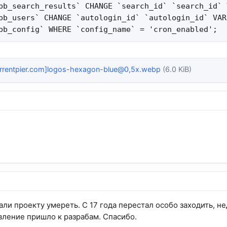
bb_search_results` CHANGE `search_id` `search_id` 
bb_users` CHANGE `autologin_id` `autologin_id` VAR
bb_config` WHERE `config_name` = 'cron_enabled';
torrentpier.com]logos-hexagon-blue@0,5x.webp
(6.0 KiB)
али проекту умереть. С 17 года перестал особо заходить, н
вление пришло к разрабам. Спасибо.