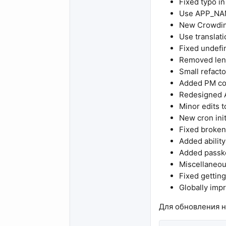
Fixed typo i
Use APP_NAM
New Crowdi
Use translati
Fixed undefi
Removed leng
Small refacto
Added PM cou
Redesigned 
Minor edits t
New cron init
Fixed broken 
Added ability
Added passke
Miscellaneou
Fixed gettin
Globally imp
Для обновления н