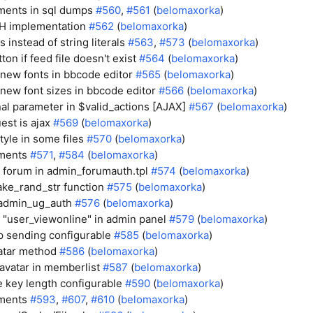
ments in sql dumps
#560
,
#561
(
belomaxorka
)
H implementation
#562
(
belomaxorka
)
 instead of string literals
#563
,
#573
(
belomaxorka
)
ton if feed file doesn't exist
#564
(
belomaxorka
)
new fonts in bbcode editor
#565
(
belomaxorka
)
ew font sizes in bbcode editor
#566
(
belomaxorka
)
al parameter in $valid_actions [AJAX]
#567
(
belomaxorka
)
est is ajax
#569
(
belomaxorka
)
tyle in some files
#570
(
belomaxorka
)
tments
#571
,
#584
(
belomaxorka
)
o forum in admin_forumauth.tpl
#574
(
belomaxorka
)
ake_rand_str function
#575
(
belomaxorka
)
admin_ug_auth
#576
(
belomaxorka
)
 "user_viewonline" in admin panel
#579
(
belomaxorka
)
p sending configurable
#585
(
belomaxorka
)
atar method
#586
(
belomaxorka
)
vatar in memberlist
#587
(
belomaxorka
)
e key length configurable
#590
(
belomaxorka
)
tments
#593
,
#607
,
#610
(
belomaxorka
)