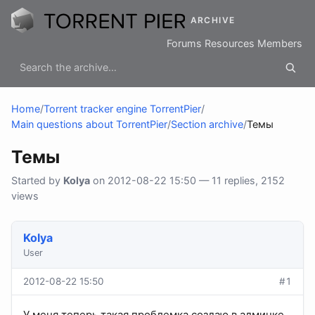
ARCHIVE
Forums
Resources
Members
Home
/
Torrent tracker engine TorrentPier
/
Main questions about TorrentPier
/
Section archive
/
Темы
Темы
Started by
Kolya
on 2012-08-22 15:50 — 11 replies, 2152
views
Kolya
User
2012-08-22 15:50
#1
У меня теперь такая проблемка создаю в админке