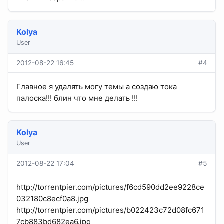
Kolya
User
2012-08-22 16:45
#4
Главное я удалять могу темы а создаю тока
палоска!!! блин что мне делать !!!
Kolya
User
2012-08-22 17:04
#5
http://torrentpier.com/pictures/f6cd590dd2ee9228ce
032180c8ecf0a8.jpg
http://torrentpier.com/pictures/b022423c72d08fc671
7cb883bd682ea6.jpg