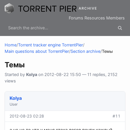
ARCHIVE
Forums
Resources
Members
Home
/
Torrent tracker engine TorrentPier
/
Main questions about TorrentPier
/
Section archive
/
Темы
Темы
Started by
Kolya
on 2012-08-22 15:50 — 11 replies, 2152
views
Kolya
User
2012-08-23 02:28
#11
а не че то что у меня стока логов почти каждый