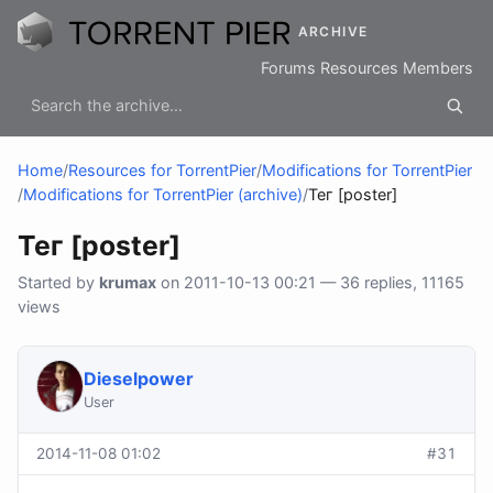
ARCHIVE
Forums
Resources
Members
Home
/
Resources for TorrentPier
/
Modifications for TorrentPier
/
Modifications for TorrentPier (archive)
/
Тег [poster]
Тег [poster]
Started by
krumax
on 2011-10-13 00:21 — 36 replies, 11165
views
Dieselpower
User
2014-11-08 01:02
#31