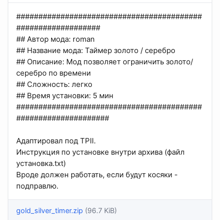
##########################################
###################
## Автор мода: roman
## Название мода: Таймер золото / серебро
## Описание: Мод позволяет ограничить золото/
серебро по времени
## Сложность: легко
## Время установки: 5 мин
##########################################
#####################
Адаптировал под TPII.
Инструкция по установке внутри архива (файл
установка.txt)
Вроде должен работать, если будут косяки -
подправлю.
gold_silver_timer.zip
(96.7 KiB)