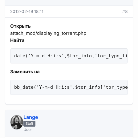
2012-02-19 18:11
#8
Открыть
attach_mod/displaying_torrent.php
Найти
date('Y-m-d H:i:s',$tor_info['tor_type_time'
Заменить на
bb_date('Y-m-d H:i:s',$tor_info['tor_type_ti
Lange
Staff
User