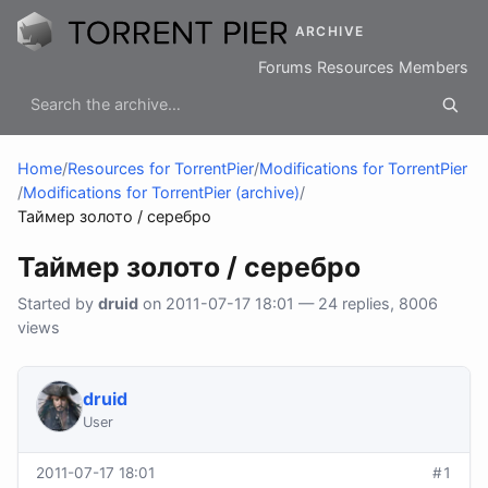
ARCHIVE
Forums
Resources
Members
Home
/
Resources for TorrentPier
/
Modifications for TorrentPier
/
Modifications for TorrentPier (archive)
/
Таймер золото / серебро
Таймер золото / серебро
Started by
druid
on 2011-07-17 18:01 — 24 replies, 8006
views
druid
User
2011-07-17 18:01
#1