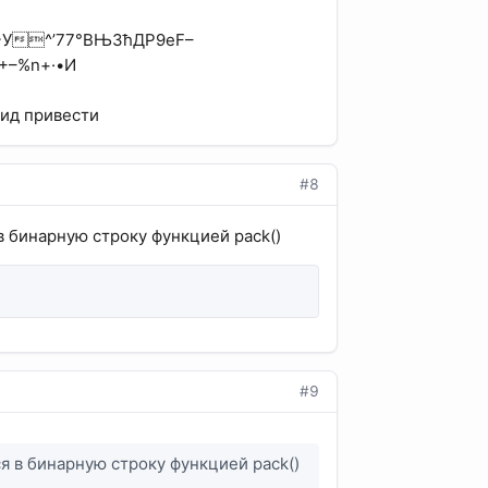
8~У^’77°ВЊ3ћДP9еF–
+–%n+·•И
 вид привести
#8
 в бинарную строку функцией pack()
#9
ся в бинарную строку функцией pack()