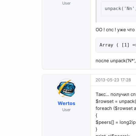
User
unpack('Nn'
ОО ! спс ! уже что
Array ( [1] =
после unpack('N*',
2013-05-23 17:28
Такс... получил сп
$rowset = unpack('
Wertos
foreach ($rowset 
User
{
$peers[] = long2ip
}