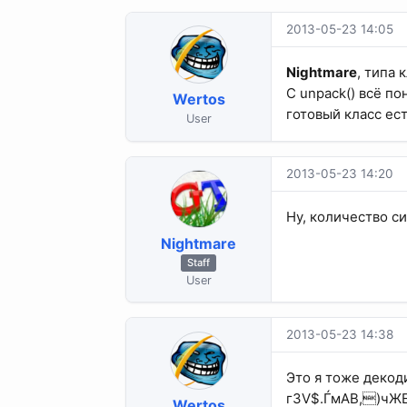
2013-05-23 14:05
Nightmare
, типа 
С unpack() всё по
Wertos
готовый класс есть
User
2013-05-23 14:20
Ну, количество си
Nightmare
Staff
User
2013-05-23 14:38
Это я тоже декоди
г3V$.ЃмАВ,)чЖ
Wertos