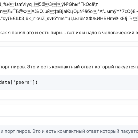
Ј_%н1зmVІуq_5б3ў№Gћы°ГkOсё\т
БлIБ›пЉЃЂ@ФА‰Q‘.µќ‡аВjalЄцOµ№ёбoѓА°ЈмmўY*7«O§
“єуЉ€Ш:3;6к_ґ'очZ_ѕv(б°mє™цЏ.ьr6ИХФљИНВНm©·кЁ!ј Ћ
 как я понял это и есть пиры... вот их и надо в человеческий
и порт пиров. Это и есть компактный ответ который пакуется
data['peers'])
p и порт пиров. Это и есть компактный ответ который пакует