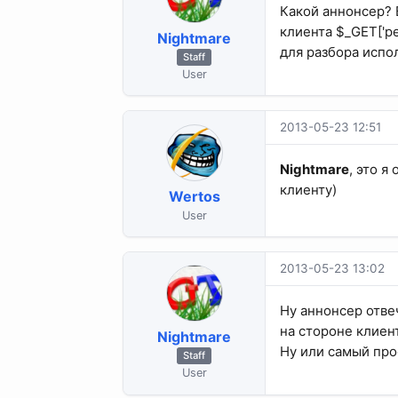
Какой аннонсер? 
клиента $_GET['p
Nightmare
для разбора испо
Staff
User
2013-05-23 12:51
Nightmare
, это я
клиенту)
Wertos
User
2013-05-23 13:02
Ну аннонсер отвеч
на стороне клиен
Nightmare
Ну или самый прос
Staff
User