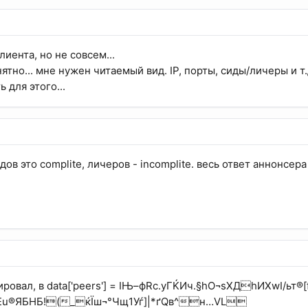
клиента, но не совсем...
нятно... мне нужен читаемый вид. IP, порты, сиды/личеры и т
 для этого...
дов это complite, личеров - incomplite. весь ответ аннонсер
ровал, в data['peers'] = ІЊ–фRс.yГЌИч.§hO¬sXДhИХwI/ьт®[f
Eu®ЯБHБ!(_ќЇш¬°Чщ1Уѓ]|*ґQв^н…VL