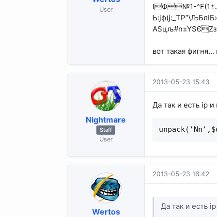
lФ№1-^F(1±
User
Ь:јф(ј:_TР”\Љ
АSцљ#n±YЅЄZз.
вот такая фигня...
2013-05-23 15:43
Да так и есть ip 
Nightmare
unpack('Nn',$
Staff
User
2013-05-23 16:42
Да так и есть i
Wertos