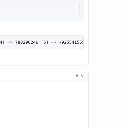
4] => 788296246 [5] => -925541555 [6] => 20948939
#10