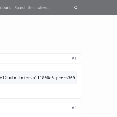
mbers
#1
800e12:min intervali1800e5:peers300:[рg2PYьgбІU
#2