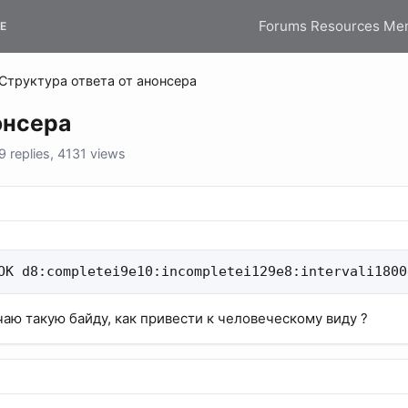
Forums
Resources
Me
E
Структура ответа от анонсера
онсера
replies, 4131 views
 OK d8:completei9e10:incompletei129e8:intervali1
аю такую байду, как привести к человеческому виду ?