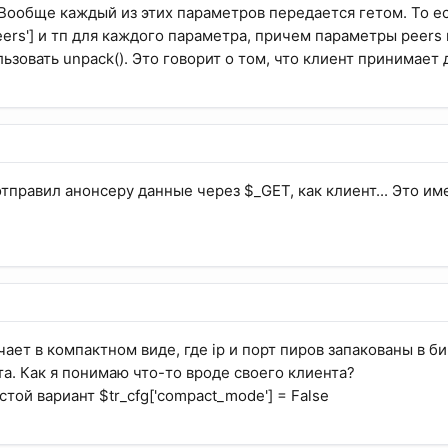
Вообще каждый из этих параметров передается гетом. То ес
eers'] и тп для каждого параметра, причем параметры peers
льзовать unpack(). Это говорит о том, что клиент принимает
 отправил анонсеру данные через $_GET, как клиент... Это им
ает в компактном виде, где ip и порт пиров запакованы в б
та. Как я понимаю что-то вроде своего клиента?
той вариант $tr_cfg['compact_mode'] = False