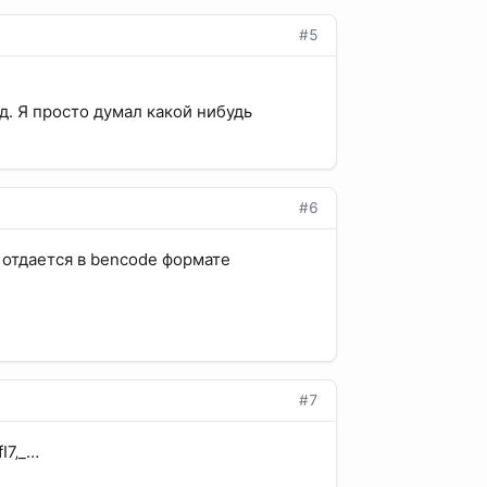
#5
.д. Я просто думал какой нибудь
#6
а отдается в bencode формате
#7
І7‚_…