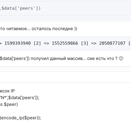
,$data['peers'])
 то читаемое... осталось последне ))
> 1599393940 [2] => 1552559866 [3] => 2050877107 [
$data['peers']) получил данный массив... сие есть что ? 🙂
исок IP
N*',$data['peers']);
as $peer)
(encode_ip($peer));