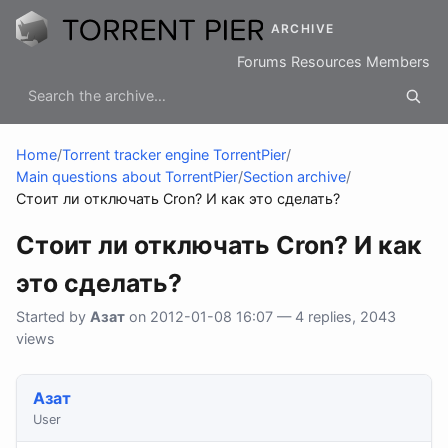
ARCHIVE
Forums
Resources
Members
Home
/
Torrent tracker engine TorrentPier
/
Main questions about TorrentPier
/
Section archive
/
Стоит ли отключать Cron? И как это сделать?
Стоит ли отключать Cron? И как
это сделать?
Started by
Азат
on 2012-01-08 16:07 — 4 replies, 2043
views
Азат
User