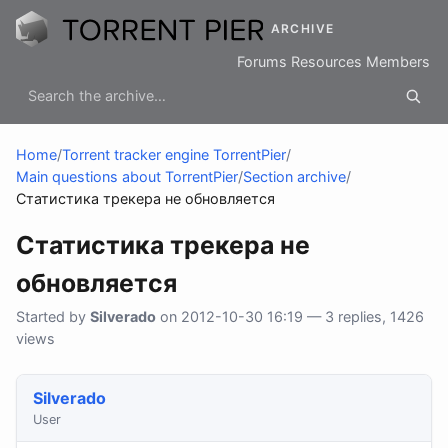
ARCHIVE
Forums
Resources
Members
Home
/
Torrent tracker engine TorrentPier
/
Main questions about TorrentPier
/
Section archive
/
Статистика трекера не обновляется
Статистика трекера не
обновляется
Started by
Silverado
on 2012-10-30 16:19 — 3 replies, 1426
views
Silverado
User