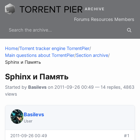
ARCHIVE
Forums
Resources
Members
Home
/
Torrent tracker engine TorrentPier
/
Main questions about TorrentPier
/
Section archive
/
Sphinx и Память
Sphinx и Память
Started by
Basilevs
on 2011-09-26 00:49 — 14 replies, 4863
views
Basilevs
User
2011-09-26 00:49
#1