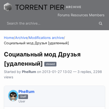
ARCHIVE
Forums
Resources
Members
Home
/
Archive
/
Modifications archive
/
Социальный мод Друзья [удаленный]
Социальный мод Друзья
[удаленный]
closed
Started by
PheRum
on 2013-01-27 13:02 — 3 replies, 2298
views
PheRum
Staff
User