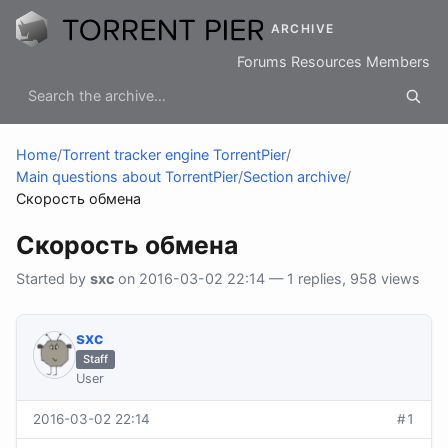
ARCHIVE
Forums
Resources
Members
Home
/
Torrent tracker engine TorrentPier
/
Main questions about TorrentPier
/
Section archive
/
Скорость обмена
Скорость обмена
Started by
sхс
on 2016-03-02 22:14 — 1 replies, 958 views
sхс
Staff
User
2016-03-02 22:14
#1