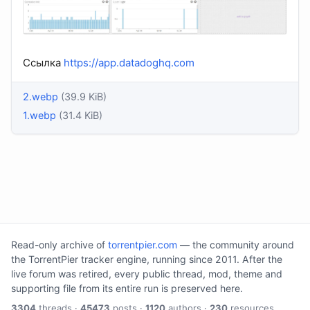
Ссылка
https://app.datadoghq.com
2.webp
(39.9 KiB)
1.webp
(31.4 KiB)
Read-only archive of
torrentpier.com
— the community around
the TorrentPier tracker engine, running since 2011. After the
live forum was retired, every public thread, mod, theme and
supporting file from its entire run is preserved here.
3304
threads ·
45473
posts ·
1120
authors ·
230
resources.