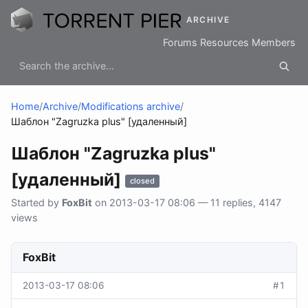
ARCHIVE
Forums
Resources
Members
Home
/
Archive
/
Modifications archive
/
Шаблон "Zagruzka plus" [удаленный]
Шаблон "Zagruzka plus"
[удаленный]
closed
Started by
FoxBit
on 2013-03-17 08:06 — 11 replies, 4147
views
FoxBit
2013-03-17 08:06
#1