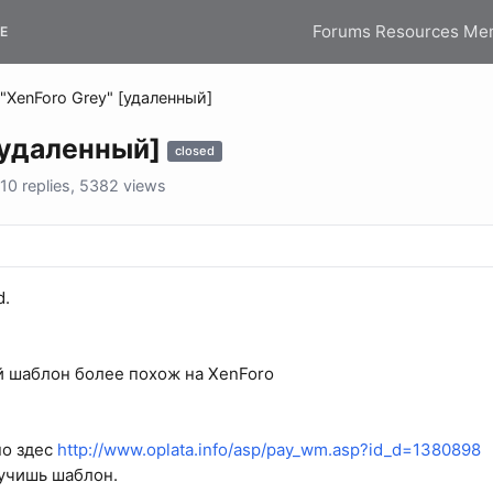
Forums
Resources
Me
E
"XenForo Grey" [удаленный]
[удаленный]
closed
0 replies, 5382 views
d.
 шаблон более похож на XenForo
о здес
http://www.oplata.info/asp/pay_wm.asp?id_d=1380898
учишь шаблон.