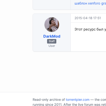
шаблон xenforo gr
2015-04-18 17:51
Этот ресурс был 
DarkMod
Staff
User
Read-only archive of
torrentpier.com
— the comm
running since 2011. After the live forum was re