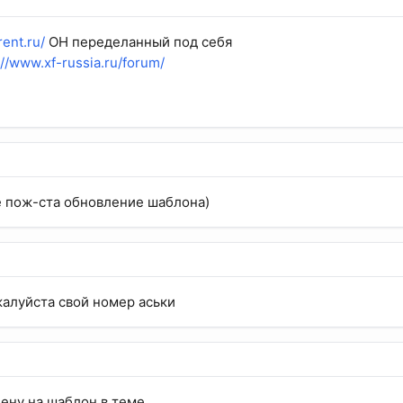
rent.ru/
ОН переделанный под себя
://www.xf-russia.ru/forum/
е пож-ста обновление шаблона)
жалуйста свой номер аськи
цену на шаблон в теме.