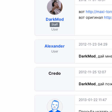
вот
http://maxi-tor
вот оригинал
http
DarkMod
Staff
User
2012-11-23 04:29
Alexander
User
DarkMod
, дай мн
2012-11-25 12:07
Credo
DarkMod
, дай по
2013-01-22 11:47
Просьба указать 