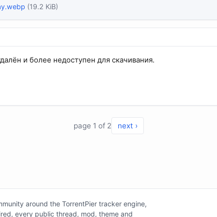
ay.webp
(19.2 KiB)
удалён и более недоступен для скачивания.
page 1 of 2
next ›
unity around the TorrentPier tracker engine,
tired, every public thread, mod, theme and