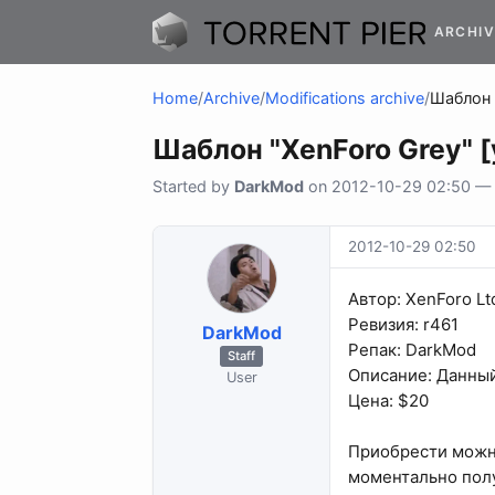
ARCHIV
Home
/
Archive
/
Modifications archive
/
Шаблон 
Шаблон "XenForo Grey" 
Started by
DarkMod
on 2012-10-29 02:50 — 1
2012-10-29 02:50
Автор: XenForo Lt
Ревизия: r461
DarkMod
Репак: DarkMod
Staff
Описание: Данный
User
Цена: $20
Приобрести можн
моментально пол