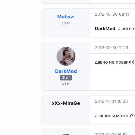
2012-10-30 08:11
Mafiozi
User
DarkMod
, а чего
2012-10-30 11:19
давно не правил))
DarkMod
Staff
User
2012-11-01 16:36
xXx-MiraGe
а скрины можно?
2012-11-01 16:51