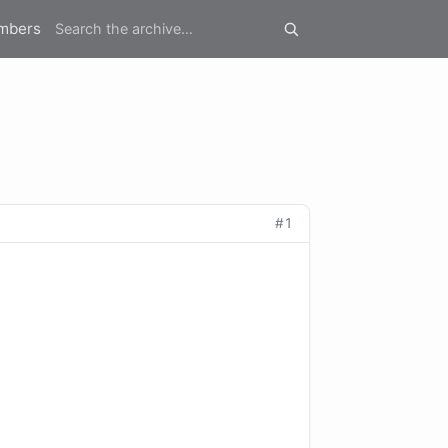
mbers
#1