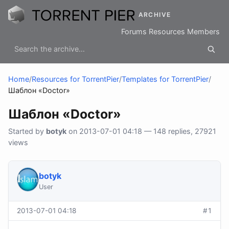
ARCHIVE
Forums
Resources
Members
Home
/
Resources for TorrentPier
/
Templates for TorrentPier
/
Шаблон «Doctor»
Шаблон «Doctor»
Started by
botyk
on 2013-07-01 04:18 — 148 replies, 27921
views
botyk
User
2013-07-01 04:18
#1