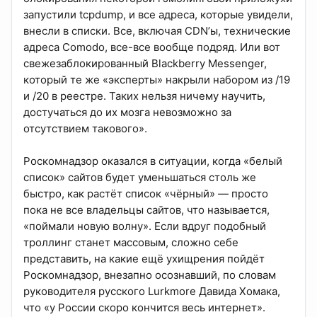
запустили tcpdump, и все адреса, которые увидели,
внесли в списки. Все, включая CDN’ы, технические
адреса Comodo, все-все вообще подряд. Или вот
свежезаблокированный Blackberry Messenger,
который те же «эксперты» накрыли набором из /19
и /20 в реестре. Таких нельзя ничему научить,
достучаться до их мозга невозможно за
отсутствием такового».
Роскомнадзор оказался в ситуации, когда «белый
список» сайтов будет уменьшаться столь же
быстро, как растёт список «чёрный» — просто
пока не все владельцы сайтов, что называется,
«поймали новую волну». Если вдруг подобный
троллинг станет массовым, сложно себе
представить, на какие ещё ухищрения пойдёт
Роскомнадзор, внезапно осознавший, по словам
руководителя русского Lurkmore Давида Хомака,
что «у России скоро кончится весь интернет».