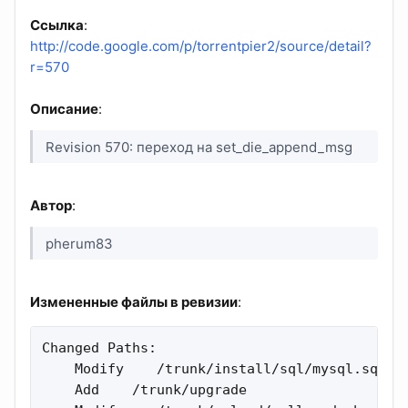
Ссылка
:
http://code.google.com/p/torrentpier2/source/detail?
r=570
Описание
:
Revision 570: переход на set_die_append_msg
Автор
:
pherum83
Измененные файлы в ревизии
:
Changed Paths:

    Modify    /trunk/install/sql/mysql.sql 

    Add    /trunk/upgrade 
