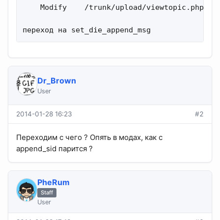
    Modify    /trunk/upload/viewtopic.php 

переход на set_die_append_msg
Dr_Brown
User
2014-01-28 16:23
#2
Переходим с чего ? Опять в модах, как с
append_sid парится ?
PheRum
Staff
User