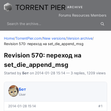
ARCHIVE
Forums
Resources
Members
Home
/
TorrentPier.com
/
New versions
/
Version archive
/
Revision 570: переход на set_die_append_msg
Revision 570: переход на
set_die_append_msg
Started by
Бот
on 2014-01-28 15:14 — 3 replies, 1209 views
Бот
User
2014-01-28 15:14
#1