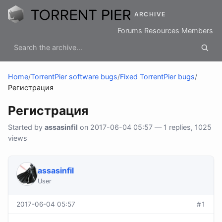
ARCHIVE
Forums
Resources
Members
Home
/
TorrentPier software bugs
/
Fixed TorrentPier bugs
/
Регистрация
Регистрация
Started by
assasinfil
on 2017-06-04 05:57 — 1 replies, 1025
views
assasinfil
User
2017-06-04 05:57
#1