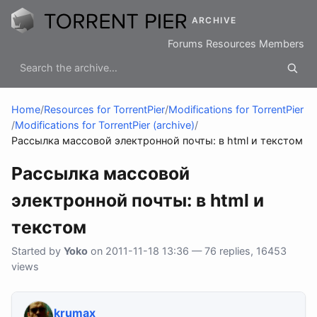
ARCHIVE
Forums
Resources
Members
Home
/
Resources for TorrentPier
/
Modifications for TorrentPier
/
Modifications for TorrentPier (archive)
/
Рассылка массовой электронной почты: в html и текстом
Рассылка массовой
электронной почты: в html и
текстом
Started by
Yoko
on 2011-11-18 13:36 — 76 replies, 16453
views
krumax