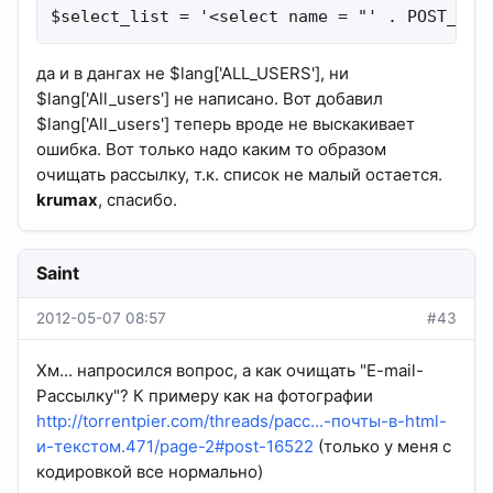
$select_list = '<select name = "' . POST_GRO
да и в дангах не $lang['ALL_USERS'], ни
$lang['All_users'] не написано. Вот добавил
$lang['All_users'] теперь вроде не выскакивает
ошибка. Вот только надо каким то образом
очищать рассылку, т.к. список не малый остается.
krumax
, спасибо.
Saint
2012-05-07 08:57
#43
Хм... напросился вопрос, а как очищать "E-mail-
Рассылку"? К примеру как на фотографии
http://torrentpier.com/threads/расс...-почты-в-html-
и-текстом.471/page-2#post-16522
(только у меня с
кодировкой все нормально)