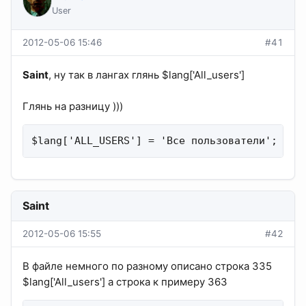
User
2012-05-06 15:46
#41
Saint
, ну так в лангах глянь $lang['All_users']
Глянь на разницу )))
$lang['ALL_USERS'] = 'Все пользователи';
Saint
2012-05-06 15:55
#42
В файле немного по разному описано строка 335
$lang['All_users'] а строка к примеру 363