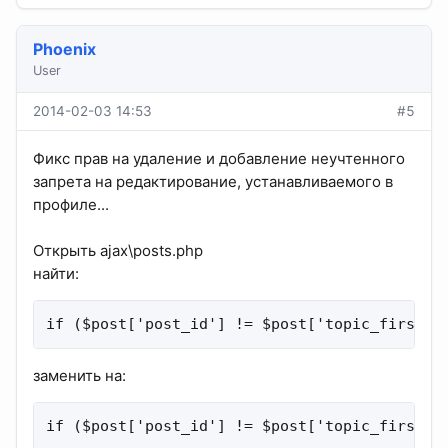
Phoenix
User
2014-02-03 14:53
#5
Фикс прав на удаление и добавление неучтенного
запрета на редактирование, устанавливаемого в
профиле...
Открыть ajax\posts.php
найти:
if ($post['post_id'] != $post['topic_first_p
заменить на:
if ($post['post_id'] != $post['topic_first_p