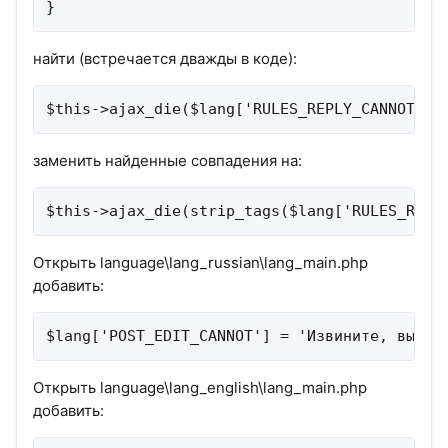
}
найти (встречается дважды в коде):
$this->ajax_die($lang['RULES_REPLY_CANNOT'])
заменить найденные совпадения на:
$this->ajax_die(strip_tags($lang['RULES_REPL
Открыть language\lang_russian\lang_main.php
добавить:
$lang['POST_EDIT_CANNOT'] = 'Извините, вы не
Открыть language\lang_english\lang_main.php
добавить: