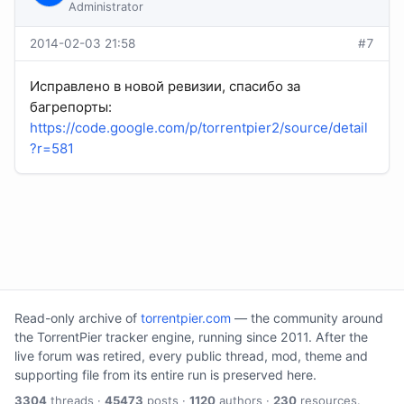
Administrator
2014-02-03 21:58
#7
Исправлено в новой ревизии, спасибо за
багрепорты:
https://code.google.com/p/torrentpier2/source/detail
?r=581
Read-only archive of
torrentpier.com
— the community around
the TorrentPier tracker engine, running since 2011. After the
live forum was retired, every public thread, mod, theme and
supporting file from its entire run is preserved here.
3304
threads ·
45473
posts ·
1120
authors ·
230
resources.