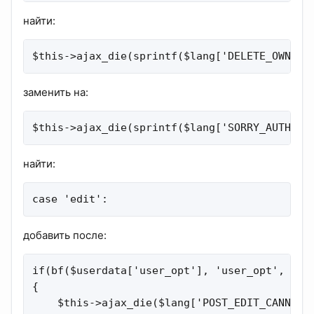
найти:
$this->ajax_die(sprintf($lang['DELETE_OWN_PO
заменить на:
$this->ajax_die(sprintf($lang['SORRY_AUTH_DE
найти:
case 'edit':
добавить после:
if(bf($userdata['user_opt'], 'user_opt', 'all
{

    $this->ajax_die($lang['POST_EDIT_CANNOT']