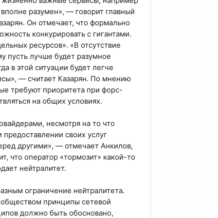
я жизненно важные сервисы, например
 вполне разумен», — говорит главный
зарян. Он отмечает, что формально
ожность конкурировать с гигантами.
дельных ресурсов». «В отсутствие
му пусть лучше будет разумное
да в этой ситуации будет легче
сы», — считает Казарян. По мнению
рые требуют приоритета при форс-
твляться на общих условиях.
вайдерами, несмотря на то что
и предоставлении своих услуг
еред другими», — отмечает Анкилов,
ит, что оператор «тормозит» какой-то
юдает нейтралитет.
азным ограничение нейтралитета.
сообществом принципы сетевой
ципов должно быть обосновано,