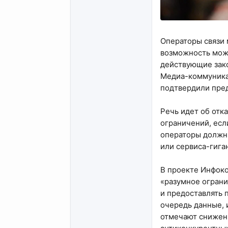
Операторы связи 
возможность мож
действующие зако
Медиа-коммуникац
подтвердили пред
Речь идет об отк
ограничений, есл
операторы должны
или сервиса-гиган
В проекте Инфоко
«разумное ограни
и предоставлять 
очередь данные, 
отмечают снижени