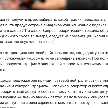
могут получить право выбирать, какой трафик передавать в
ет быть предусмотрена в Инфокоммуникационном кодексе,
ны в сфере ИТ и связи. Вопрос приоритизации трафика об
ионного союза 17 января, следует из презентации (копия е
ставители двух членов союза).
азе от принципа «сетевой нейтральности», когда доступ ко 
и публикуемая информация не запрещена законом. При пол
 пропускать трафик с одинаковой скоростью независимо от 
та.
декса предусмотрен принцип сетевой нейтральности «в мяг
чение и контроль трафика». Например, оператор сможет уп
приоритетный доступ к собственному контенту или контенту
имеющие жизненно важный статус. Из возможных минусов т
е доступности ряда сервисов в моменты перегрузок, а так