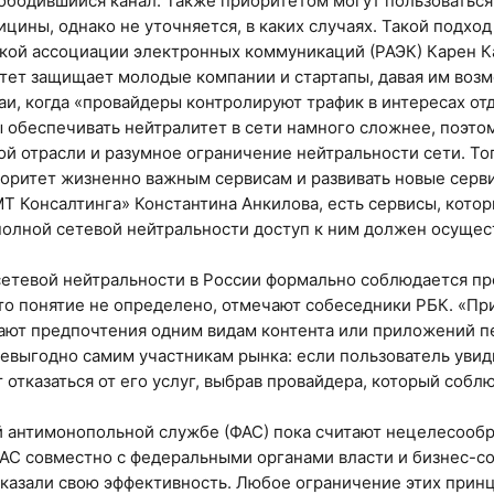
ободившийся канал. Также приоритетом могут пользоватьс
цины, однако не уточняется, в каких случаях. Такой подход
кой ассоциации электронных коммуникаций (РАЭК) Карен Ка
тет защищает молодые компании и стартапы, давая им возм
аи, когда «провайдеры контролируют трафик в интересах от
 обеспечивать нейтралитет в сети намного сложнее, поэто
ой отрасли и разумное ограничение нейтральности сети. Тог
оритет жизненно важным сервисам и развивать новые серви
Т Консалтинга» Константина Анкилова, есть сервисы, кото
полной сетевой нейтральности доступ к ним должен осущес
етевой нейтральности в России формально соблюдается про
то понятие не определено, отмечают собеседники РБК. «Пр
ают предпочтения одним видам контента или приложений п
 невыгодно самим участникам рынка: если пользователь увид
 отказаться от его услуг, выбрав провайдера, который собл
 антимонопольной службе (ФАС) пока считают нецелесообр
АС совместно с федеральными органами власти и бизнес-
казали свою эффективность. Любое ограничение этих прин