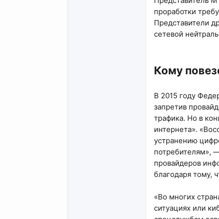
Представитель МТ
проработки требу
Представители др
сетевой нейтраль
Кому повез
В 2015 году Феде
запретив провай
трафика. Но в ко
интернета». «Вос
устранению цифро
потребителям», —
провайдеров инфо
благодаря тому, 
«Во многих стран
ситуациях или ки