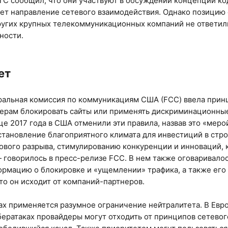
С сообщил, что они участвуют в обсуждении концепции коде
ет направление сетевого взаимодействия. Однако позицию о
угих крупных телекоммуникационных компаний не ответили
ности.
ет
ральная комиссия по коммуникациям США (FCC) ввела прин
дерам блокировать сайты или применять дискриминационны
нце 2017 года в США отменили эти правила, назвав это «мер
становление благоприятного климата для инвестиций в стро
вого разрыва, стимулированию конкуренции и инноваций, 
 говорилось в пресс-релизе FCC. В нем также оговаривалось
рмацию о блокировке и «ущемлении» трафика, а также его 
что он исходит от компаний-партнеров.
ах применяется разумное ограничение нейтралитета. В Евр
бератаках провайдеры могут отходить от принципов сетевог