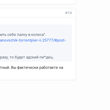
#10
ить себе палку в колеса".
tanovschik-torrentpier-ii.25777/#post-
сразу, то будет адский пи*дец.
атный. Вы фактически работаете на