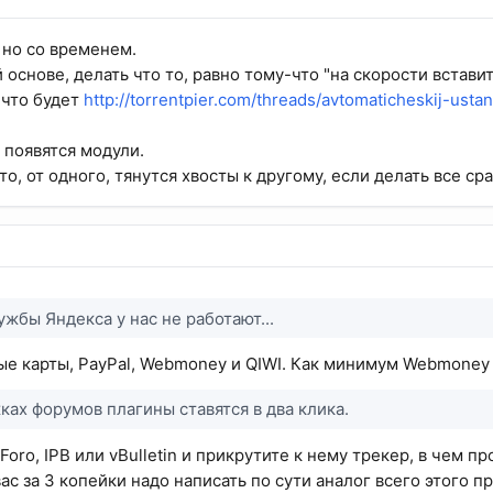
, но со временем.
снове, делать что то, равно тому-что "на скорости вставить
 что будет
http://torrentpier.com/threads/avtomaticheskij-usta
 появятся модули.
то, от одного, тянутся хвосты к другому, если делать все сра
жбы Яндекса у нас не работают...
ые карты, PayPal, Webmoney и QIWI. Как минимум Webmoney 
ках форумов плагины ставятся в два клика.
Foro, IPB или vBulletin и прикрутите к нему трекер, в чем 
ас за 3 копейки надо написать по сути аналог всего этого 