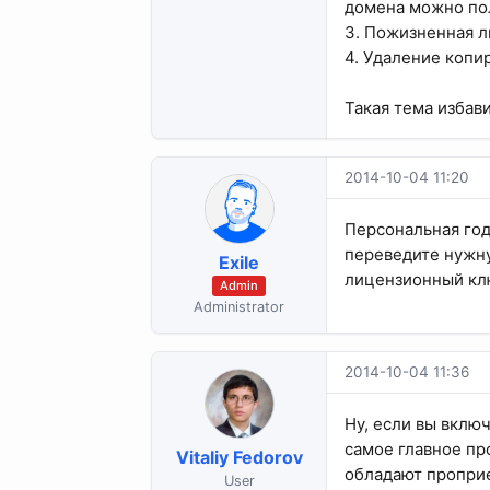
домена можно пол
3. Пожизненная л
4. Удаление копи
Такая тема избави
2014-10-04 11:20
Персональная годо
переведите нужн
Exile
лицензионный клю
Admin
Administrator
2014-10-04 11:36
Ну, если вы вклю
самое главное пр
Vitaliy Fedorov
обладают проприе
User