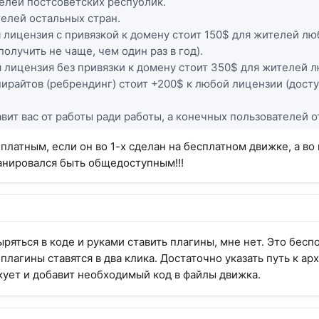
ителей постсоветских республик.
телей остальных стран.
 лицензия с привязкой к домену стоит 150$ для жителей лю
олучить не чаще, чем один раз в год).
 лицензия без привязки к домену стоит 350$ для жителей 
пирайтов (ребрендинг) стоит +200$ к любой лицензии (дост
авит вас от работы ради работы, а конечных пользователей о
платным, если он во 1-х сделан на бесплатном движке, а во
анировался быть общедоступным!!!
ряться в коде и руками ставить плагины, мне нет. Это бесп
лагины ставятся в два клика. Достаточно указать путь к арх
кует и добавит необходимый код в файлы движка.