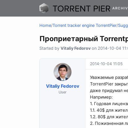
ARCHIV
Home
/
Torrent tracker engine TorrentPier
/
Sugge
Проприетарный Torrentp
Started by
Vitaliy Fedorov
on 2014-10-04 11:0
2014-10-04 11:05
Уважаемые разраб
TorrentPier закры
Vitaliy Fedorov
даже придумал не
User
Например:
1. Годовая лиценз
1.1. 40$ для жите
1.2. 80$ для жите
2. Пожизненная л