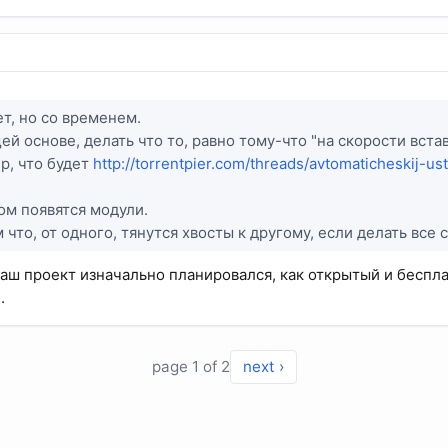
ет, но со временем.
й основе, делать что то, равно тому-что "на скорости встав
р, что будет
http://torrentpier.com/threads/avtomaticheskij-us
ом появятся модули.
 что, от одного, тянутся хвосты к другому, если делать все 
 ваш проект изначально планировался, как открытый и беспл
.
page 1 of 2
next ›