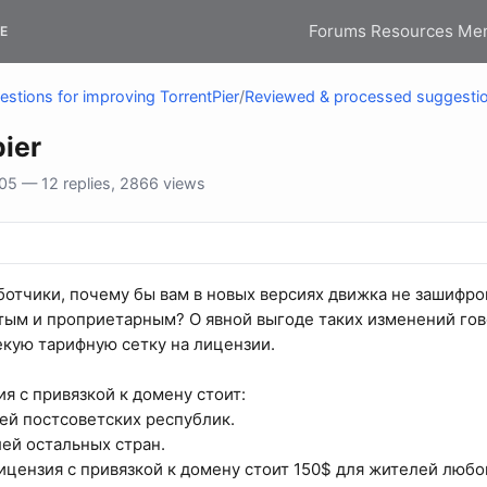
Forums
Resources
Me
E
stions for improving TorrentPier
/
Reviewed & processed suggesti
ier
5 — 12 replies, 2866 views
отчики, почему бы вам в новых версиях движка не зашифров
тым и проприетарным? О явной выгоде таких изменений говор
кую тарифную сетку на лицензии.
ия с привязкой к домену стоит:
лей постсоветских республик.
лей остальных стран.
ицензия с привязкой к домену стоит 150$ для жителей любо