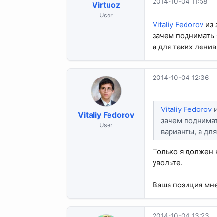
2014-10-04 11:58
Virtuoz
User
Vitaliy Fedorov
из 
зачем поднимать 
а для таких ленив
2014-10-04 12:36
Vitaliy Fedorov
и
Vitaliy Fedorov
зачем поднимат
User
варианты, а дл
Только я должен 
увольте.
Ваша позиция мне
2014-10-04 13:23