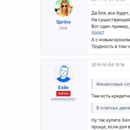
Да бля, все будет
На существующей о
Sprinx
Вот один пример,
User
59067
А с новым кроном
Трудность в том ч
2014-10-04 15:16
Финансовые слу
Exile
Admin
Там есть кредитн
Administrator
В платных движ
Ну так купите Xen
проще, если для в