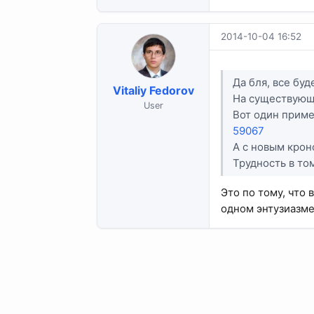
2014-10-04 16:52
Да бля, все буд
Vitaliy Fedorov
На существующе
User
Вот один приме
59067
А с новым крон
Трудность в том
Это по тому, что
одном энтузиазме