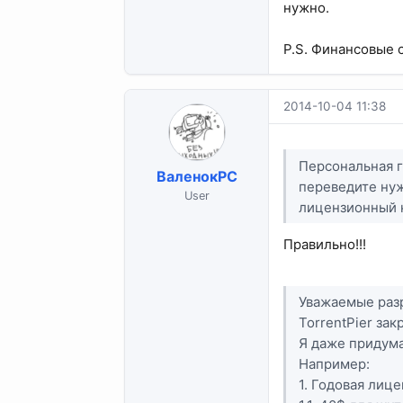
нужно.
P.S. Финансовые с
2014-10-04 11:38
Персональная г
ВаленокPC
переведите ну
User
лицензионный 
Правильно!!!
Уважаемые разр
TorrentPier за
Я даже придума
Например:
1. Годовая лице