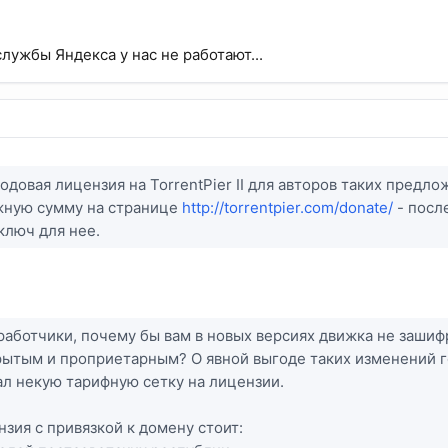
лужбы Яндекса у нас не работают...
одовая лицензия на TorrentPier II для авторов таких предло
жную сумму на странице
http://torrentpier.com/donate/
- посл
ключ для нее.
аботчики, почему бы вам в новых версиях движка не зашифр
крытым и проприетарным? О явной выгоде таких изменений го
л некую тарифную сетку на лицензии.
нзия с привязкой к домену стоит: