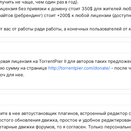
учить не чаще, чем один раз в год).
ицензия без привязки к домену стоит 350$ для жителей люб
райтов (ребрендинг) стоит +200$ к любой лицензии (доступ
т вас от работы ради работы, а конечных пользователей от 
вая лицензия на TorrentPier II для авторов таких предложе
ую сумму на странице
http://torrentpier.com/donate/
- после 
ч для нее.
чите в нее автоустановщик плагинов, встроенный редактор 
остого обновления движка, простое и удобное редактирова
тарные движки форумов, то я согласен. Только персонально