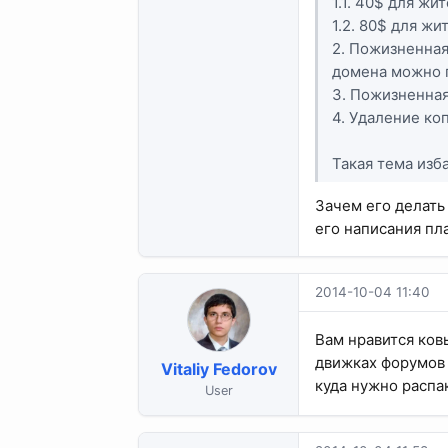
1.1. 40$ для ж
1.2. 80$ для жи
2. Пожизненная
домена можно п
3. Пожизненная
4. Удаление ко
Такая тема изб
Зачем его делать 
его написания пл
2014-10-04 11:40
Вам нравится ковы
движках форумов п
Vitaliy Fedorov
куда нужно распа
User