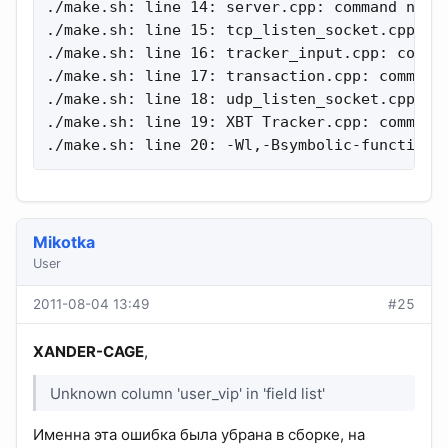
./make.sh: line 14: server.cpp: command not f
./make.sh: line 15: tcp_listen_socket.cpp: co
./make.sh: line 16: tracker_input.cpp: comman
./make.sh: line 17: transaction.cpp: command 
./make.sh: line 18: udp_listen_socket.cpp: co
./make.sh: line 19: XBT Tracker.cpp: command 
./make.sh: line 20: -Wl,-Bsymbolic-functions
Mikotka
User
2011-08-04 13:49
#25
XANDER-CAGE
,
Unknown column 'user_vip' in 'field list'
Именна эта ошибка была убрана в сборке, на