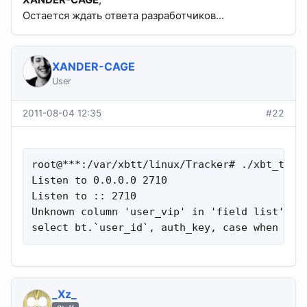
Остается ждать ответа разработчиков...
XANDER-CAGE
User
2011-08-04 12:35
#22
root@***:/var/xbtt/linux/Tracker# ./xbt_track
Listen to 0.0.0.0 2710

Listen to :: 2710

Unknown column 'user_vip' in 'field list'

select bt.`user_id`, auth_key, case when bt.
_Xz_