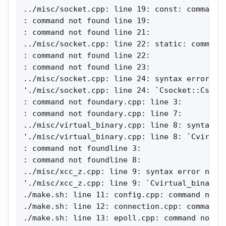
../misc/socket.cpp: line 19: const: command n
: command not found line 19:

: command not found line 21:

../misc/socket.cpp: line 22: static: command 
: command not found line 22:

: command not found line 23:

../misc/socket.cpp: line 24: syntax error nea
'./misc/socket.cpp: line 24: `Csocket::Csocke
: command not foundary.cpp: line 3:

: command not foundary.cpp: line 7:

../misc/virtual_binary.cpp: line 8: syntax er
'./misc/virtual_binary.cpp: line 8: `Cvirtual
: command not foundline 3:

: command not foundline 8:

../misc/xcc_z.cpp: line 9: syntax error near 
'./misc/xcc_z.cpp: line 9: `Cvirtual_binary x
./make.sh: line 11: config.cpp: command not f
./make.sh: line 12: connection.cpp: command n
./make.sh: line 13: epoll.cpp: command not fo