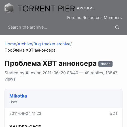
ARCHIVE
Forums
Resources
Members
Home
/
Archive
/
Bug tracker archive
/
Проблема XBT аннонсера
Проблема XBT аннонсера
closed
Started by
XLex
on 2011-06-29 08:40 — 49 replies, 13547
views
Mikotka
User
2011-08-04 11:23
#21
XANDER-CAGE
,