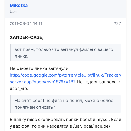
Mikotka
User
2011-08-04 14:11
#27
XANDER-CAGE
,
вот прям, только что вытянул файлы с вашего
линка,
Не с моего линка вытянули.
http://code.google.com/p/torrentpie...bt/linux/Tracker/
server.cpp?spec=svn187&r=187
Нет здесь запроса к
user_vip.
На счет boost не фига не понял, можно более
понятней описать?
В папку misc скопировать папки boost и mysql. Если
у вас фря, то они находятся в /usr/local/include/