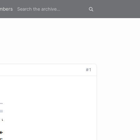
mbers
#1