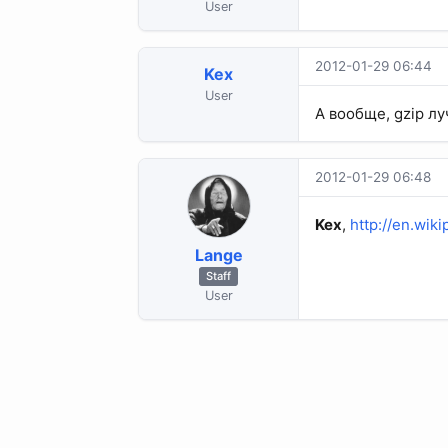
User
2012-01-29 06:44
Kex
User
А вообще, gzip л
2012-01-29 06:48
Kex
,
http://en.wik
Lange
Staff
User