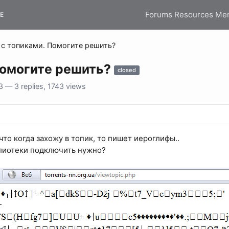
Forums
Resources
Me
E
с топиками. Помогите решить?
Помогите решить?
closed
 — 3 replies, 1743 views
что когда захожу в топик, то пишет иероглифы..
лиотеки подключить нужно?