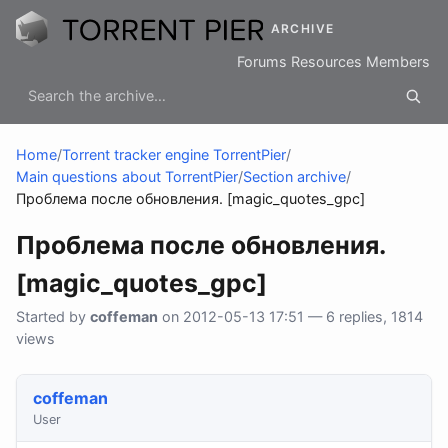
ARCHIVE
Forums
Resources
Members
Home
/
Torrent tracker engine TorrentPier
/
Main questions about TorrentPier
/
Section archive
/
Проблема после обновления. [magic_quotes_gpc]
Проблема после обновления.
[magic_quotes_gpc]
Started by
coffeman
on 2012-05-13 17:51 — 6 replies, 1814
views
coffeman
User