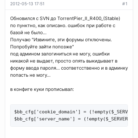
2012-05-13 17:51
#1
Обновился с SVN до TorrentPier_II_R400_(Stable)
по пунктно, как описано. ошибок при работе с
базой не было...
Получаю "Извините, эти форумы отключены.
Попробуйте зайти попозже"
под админом залогиниться не могу, ошибки
никакой не выдает, просто опять выкидывает в
форму ввода пароля... соответсственно и в админку
попасть не могу...
в конфиге куки прописывал:
$bb_cfg['cookie_domain'] = (!empty($_SERVER['
$bb_cfg['server_name'] = (!empty($_SERVER['S