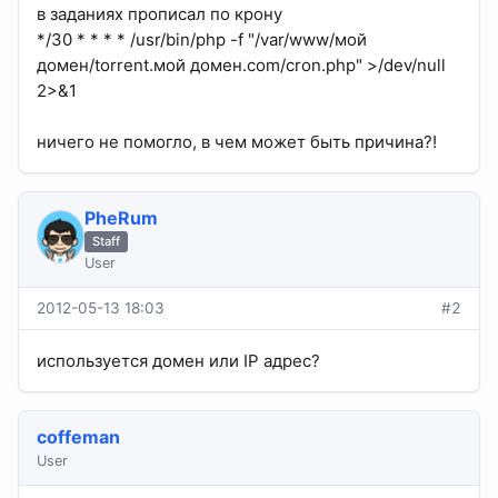
в заданиях прописал по крону
*/30 * * * * /usr/bin/php -f "/var/www/мой
домен/torrent.мой домен.com/cron.php" >/dev/null
2>&1
ничего не помогло, в чем может быть причина?!
PheRum
Staff
User
2012-05-13 18:03
#2
используется домен или IP адрес?
coffeman
User