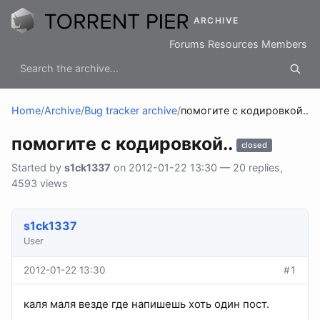
ARCHIVE
Forums
Resources
Members
Home
/
Archive
/
Bug tracker archive
/
помогите с кодировкой..
помогите с кодировкой..
closed
Started by
s1ck1337
on 2012-01-22 13:30 — 20 replies,
4593 views
s1ck1337
User
2012-01-22 13:30
#1
каля маля везде где напишешь хоть один пост.