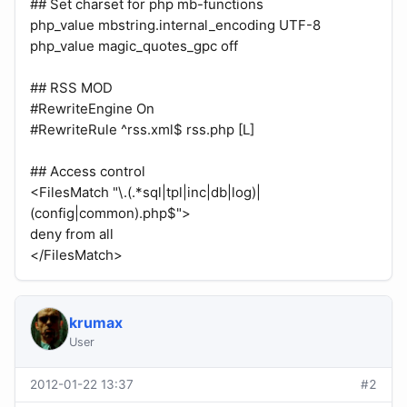
## Set charset for php mb-functions
php_value mbstring.internal_encoding UTF-8
php_value magic_quotes_gpc off
## RSS MOD
#RewriteEngine On
#RewriteRule ^rss.xml$ rss.php [L]
## Access control
<FilesMatch "\.(.*sql|tpl|inc|db|log)|
(config|common).php$">
deny from all
</FilesMatch>
krumax
User
2012-01-22 13:37
#2