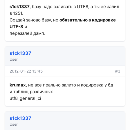
s1ck1337
, базу надо заливать в UTF8, а ты её залил
в 1251.
Создай заново базу, но
обязательно в кодировке
UTF-8
и
перезалей дамп.
s1ck1337
User
2012-01-22 13:45
#3
krumax
, не все прально залито и кодировка у бд
и таблиц различных
utf8_general_ci
s1ck1337
User