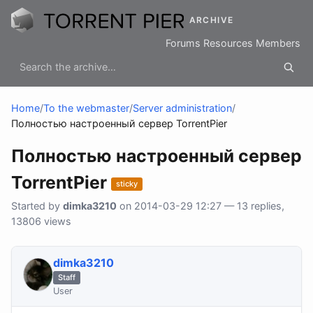
ARCHIVE
Forums
Resources
Members
Home
/
To the webmaster
/
Server administration
/
Полностью настроенный сервер TorrentPier
Полностью настроенный сервер
TorrentPier
sticky
Started by
dimka3210
on 2014-03-29 12:27 — 13 replies,
13806 views
dimka3210
Staff
User