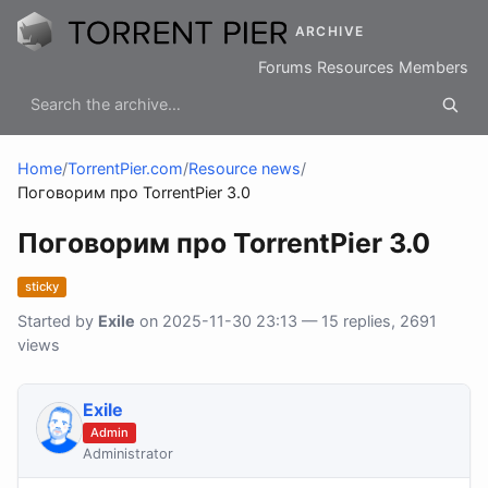
ARCHIVE
Forums
Resources
Members
Home
/
TorrentPier.com
/
Resource news
/
Поговорим про TorrentPier 3.0
Поговорим про TorrentPier 3.0
sticky
Started by
Exile
on 2025-11-30 23:13 — 15 replies, 2691
views
Exile
Admin
Administrator