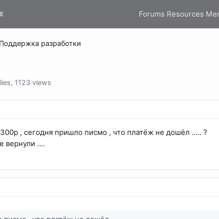
Forums
Resources
Me
E
Поддержка разработки
ies, 1123 views
300р , сегодня пришло писмо , что платёж не дошёл ..... ?
 вернули ....