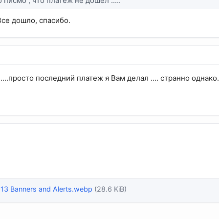
писмо , что платёж не дошёл .....
Все дошло, спасибо.
....просто последний платеж я Вам делал .... странно однако...
13 Banners and Alerts.webp
(28.6 KiB)