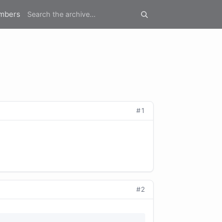
mbers
#1
#2