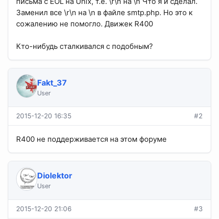
письма с EOL на Unix, т.е. \r\n на \n Что я и сделал.
Заменил все \r\n на \n в файле smtp.php. Но это к
сожалению не помогло. Движек R400
Кто-нибудь сталкивался с подобным?
Fakt_37
User
2015-12-20 16:35
#2
R400 не поддерживается на этом форуме
Diolektor
User
2015-12-20 21:06
#3