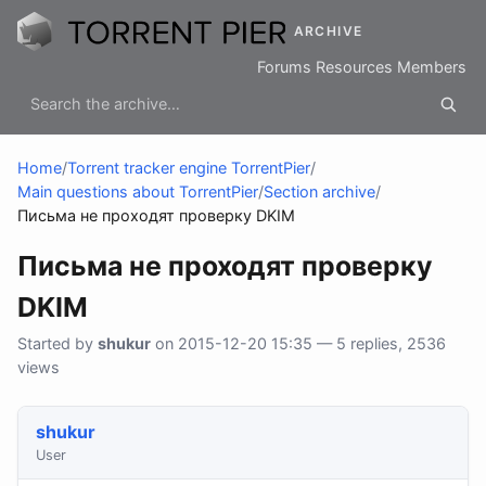
ARCHIVE
Forums
Resources
Members
Home
/
Torrent tracker engine TorrentPier
/
Main questions about TorrentPier
/
Section archive
/
Письма не проходят проверку DKIM
Письма не проходят проверку
DKIM
Started by
shukur
on 2015-12-20 15:35 — 5 replies, 2536
views
shukur
User