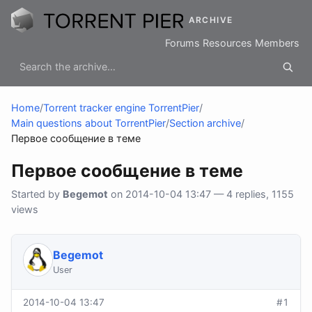
ARCHIVE
Forums
Resources
Members
Home
/
Torrent tracker engine TorrentPier
/
Main questions about TorrentPier
/
Section archive
/
Первое сообщение в теме
Первое сообщение в теме
Started by
Begemot
on 2014-10-04 13:47 — 4 replies, 1155
views
Begemot
User
2014-10-04 13:47
#1