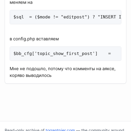
меняем на
$sql  = ($mode != "editpost") ? "INSERT INTO
в config.php вставляем
$bb_cfg['topic_show_first_post']    =    1; 
Мне не подошло, потому что комменты на аяксе,
коряво выводилось
Read-only archive of
torrentpier.com
— the community around