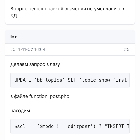
Вопрос решен правкой значения по умолчанию в
БД.
ler
2014-11-02 16:04
#5
Делаем запрос в базу
UPDATE `bb_topics` SET `topic_show_first_pos
в файле function_post.php
находим
$sql  = ($mode != "editpost") ? "INSERT INTO