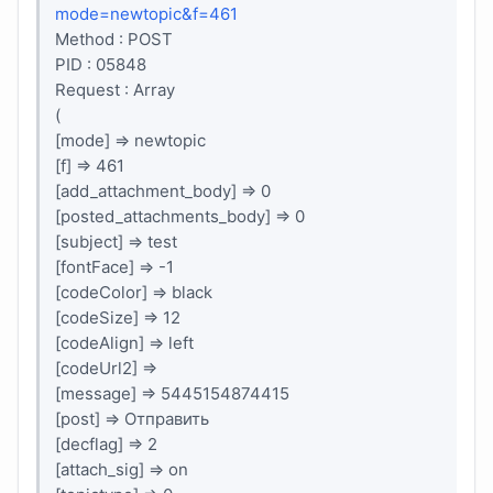
mode=newtopic&f=461
Method : POST
PID : 05848
Request : Array
(
[mode] => newtopic
[f] => 461
[add_attachment_body] => 0
[posted_attachments_body] => 0
[subject] => test
[fontFace] => -1
[codeColor] => black
[codeSize] => 12
[codeAlign] => left
[codeUrl2] =>
[message] => 5445154874415
[post] => Отправить
[decflag] => 2
[attach_sig] => on