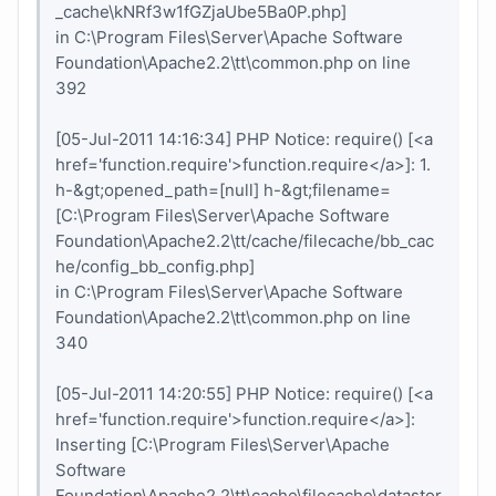
_cache\kNRf3w1fGZjaUbe5Ba0P.php]
in C:\Program Files\Server\Apache Software
Foundation\Apache2.2\tt\common.php on line
392
[05-Jul-2011 14:16:34] PHP Notice: require() [<a
href='function.require'>function.require</a>]: 1.
h-&gt;opened_path=[null] h-&gt;filename=
[C:\Program Files\Server\Apache Software
Foundation\Apache2.2\tt/cache/filecache/bb_cac
he/config_bb_config.php]
in C:\Program Files\Server\Apache Software
Foundation\Apache2.2\tt\common.php on line
340
[05-Jul-2011 14:20:55] PHP Notice: require() [<a
href='function.require'>function.require</a>]:
Inserting [C:\Program Files\Server\Apache
Software
Foundation\Apache2.2\tt\cache\filecache\datastor