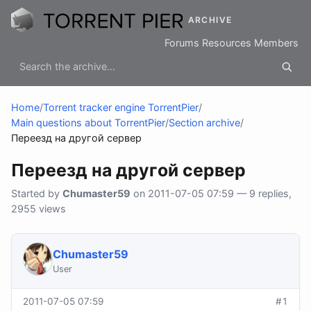
ARCHIVE
Forums
Resources
Members
Home
/
Torrent tracker engine TorrentPier
/
Main questions about TorrentPier
/
Section archive
/
Переезд на другой сервер
Переезд на другой сервер
Started by
Chumaster59
on 2011-07-05 07:59 — 9 replies,
2955 views
Chumaster59
User
2011-07-05 07:59
#1