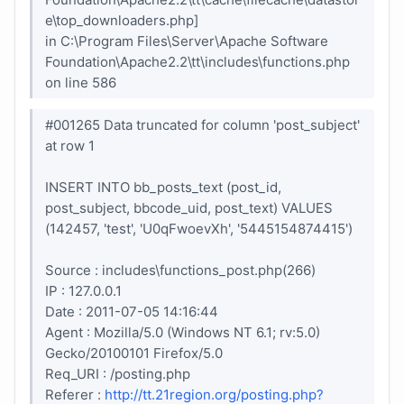
e\top_downloaders.php]
in C:\Program Files\Server\Apache Software
Foundation\Apache2.2\tt\includes\functions.php
on line 586
#001265 Data truncated for column 'post_subject'
at row 1
INSERT INTO bb_posts_text (post_id,
post_subject, bbcode_uid, post_text) VALUES
(142457, 'test', 'U0qFwoevXh', '5445154874415')
Source : includes\functions_post.php(266)
IP : 127.0.0.1
Date : 2011-07-05 14:16:44
Agent : Mozilla/5.0 (Windows NT 6.1; rv:5.0)
Gecko/20100101 Firefox/5.0
Req_URI : /posting.php
Referer :
http://tt.21region.org/posting.php?