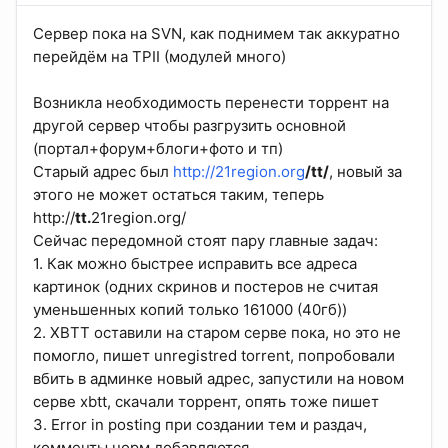
Сервер пока на SVN, как поднимем так аккуратно
перейдём на TPII (модулей много)
Возникла необходимость перенести торрент на
другой сервер чтобы разгрузить основной
(портал+форум+блоги+фото и тп)
Старый адрес был
http://21region.org
/tt/
, новый за
этого не может остаться таким, теперь
http://
tt.
21region.org/
Сейчас передомной стоят пару главные задач:
1. Как можно быстрее исправить все адреса
картинок (одних скринов и постеров не считая
уменьшенных копий только 161000 (40гб))
2. XBTT оставили на старом серве пока, но это не
помогло, пишет unregistred torrent, попробовали
вбить в админке новый адрес, запустили на новом
серве xbtt, скачали торрент, опять тоже пишет
3. Error in posting при создании тем и раздач,
комменты норм добавляются