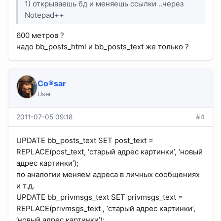
1) открываешь бд и меняешь ссылки ..через
Notepad++
600 метров ?
надо bb_posts_html и bb_posts_text же только ?
Co®sar
User
2011-07-05 09:18
#4
UPDATE bb_posts_text SET post_text =
REPLACE(post_text, ‘старый адрес картинки’, ‘новый
адрес картинки’);
по аналогии меняем адреса в личных сообщениях
и т.д.
UPDATE bb_privmsgs_text SET privmsgs_text =
REPLACE(privmsgs_text , ‘старый адрес картинки’,
‘новый адрес картинки’);