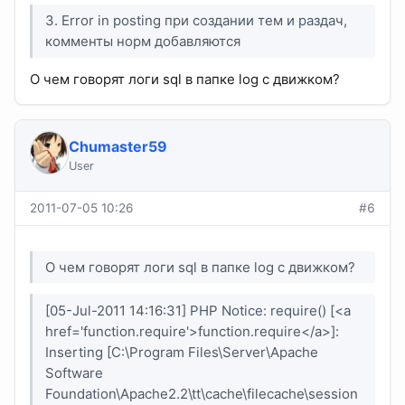
3. Error in posting при создании тем и раздач,
комменты норм добавляются
О чем говорят логи sql в папке log с движком?
Chumaster59
User
2011-07-05 10:26
#6
О чем говорят логи sql в папке log с движком?
[05-Jul-2011 14:16:31] PHP Notice: require() [<a
href='function.require'>function.require</a>]:
Inserting [C:\Program Files\Server\Apache
Software
Foundation\Apache2.2\tt\cache\filecache\session