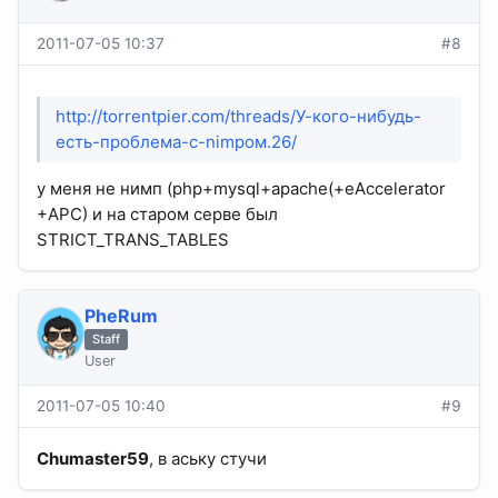
2011-07-05 10:37
#8
http://torrentpier.com/threads/У-кого-нибудь-
есть-проблема-с-nimpом.26/
у меня не нимп (php+mysql+apache(+eAccelerator
+APC) и на старом серве был
STRICT_TRANS_TABLES
PheRum
Staff
User
2011-07-05 10:40
#9
Chumaster59
, в аську стучи