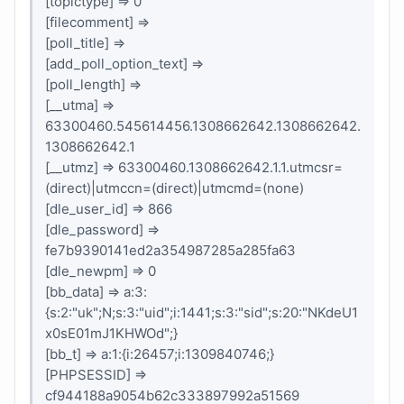
[topictype] => 0
[filecomment] =>
[poll_title] =>
[add_poll_option_text] =>
[poll_length] =>
[__utma] =>
63300460.545614456.1308662642.1308662642.
1308662642.1
[__utmz] => 63300460.1308662642.1.1.utmcsr=
(direct)|utmccn=(direct)|utmcmd=(none)
[dle_user_id] => 866
[dle_password] =>
fe7b9390141ed2a354987285a285fa63
[dle_newpm] => 0
[bb_data] => a:3:
{s:2:"uk";N;s:3:"uid";i:1441;s:3:"sid";s:20:"NKdeU1
x0sE01mJ1KHWOd";}
[bb_t] => a:1:{i:26457;i:1309840746;}
[PHPSESSID] =>
cf944188a9054b62c333897992a51569