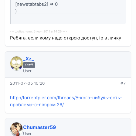
[newstabtabs2] => 0
)_________________________________________________
_____________________________
--- добавлено: 5 июл 2011 в 14:26 ---
Ребята, если кому надо открою доступ, ip в личку
_Xz_
Staff
User
2011-07-05 10:26
#7
http://torrentpier.com/threads/У-кого-нибудь-есть-
проблема-с-nimpом.26/
Chumaster59
User