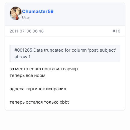
Chumaster59
User
2011-07-06 06:48
#10
#001265 Data truncated for column 'post_subject'
at row 1
за место enum поставил варчар
теперь всё норм
адреса картинок исправил
теперь остался только xbbt