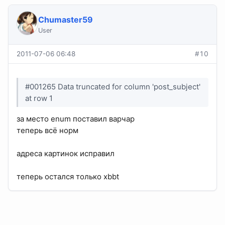
Chumaster59
User
2011-07-06 06:48
#10
#001265 Data truncated for column 'post_subject'
at row 1
за место enum поставил варчар
теперь всё норм
адреса картинок исправил
теперь остался только xbbt