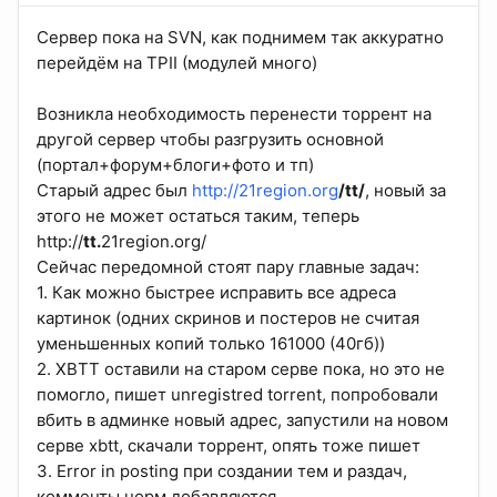
Сервер пока на SVN, как поднимем так аккуратно
перейдём на TPII (модулей много)
Возникла необходимость перенести торрент на
другой сервер чтобы разгрузить основной
(портал+форум+блоги+фото и тп)
Старый адрес был
http://21region.org
/tt/
, новый за
этого не может остаться таким, теперь
http://
tt.
21region.org/
Сейчас передомной стоят пару главные задач:
1. Как можно быстрее исправить все адреса
картинок (одних скринов и постеров не считая
уменьшенных копий только 161000 (40гб))
2. XBTT оставили на старом серве пока, но это не
помогло, пишет unregistred torrent, попробовали
вбить в админке новый адрес, запустили на новом
серве xbtt, скачали торрент, опять тоже пишет
3. Error in posting при создании тем и раздач,
комменты норм добавляются