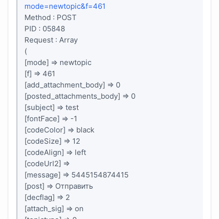
mode=newtopic&f=461
Method : POST
PID : 05848
Request : Array
(
[mode] => newtopic
[f] => 461
[add_attachment_body] => 0
[posted_attachments_body] => 0
[subject] => test
[fontFace] => -1
[codeColor] => black
[codeSize] => 12
[codeAlign] => left
[codeUrl2] =>
[message] => 5445154874415
[post] => Отправить
[decflag] => 2
[attach_sig] => on