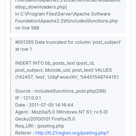
e\top_downloaders.php]
in C:\Program Files\Server\Apache Software
Foundation\Apache2.2\tt\includes\functions.php
on line 586
#001265 Data truncated for column 'post_subject'
at row 1
INSERT INTO bb_posts_text (post_id,
post_subject, bbcode_uid, post_text) VALUES
(142457, 'test', 'U0qFwoevXh', '5445154874415')
Source : includes\functions_post.php(266)
IP : 127.0.0.1
Date : 2011-07-05 14:16:44
Agent : Mozilla/5.0 (Windows NT 6.1; rv:5.0)
Gecko/20100101 Firefox/5.0
Req_URI : /posting.php
Referer :
http://tt.21region.org/posting.php?