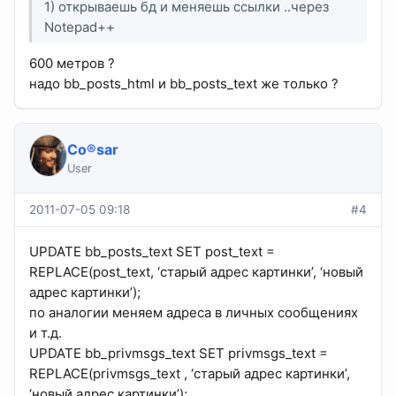
1) открываешь бд и меняешь ссылки ..через
Notepad++
600 метров ?
надо bb_posts_html и bb_posts_text же только ?
Co®sar
User
2011-07-05 09:18
#4
UPDATE bb_posts_text SET post_text =
REPLACE(post_text, ‘старый адрес картинки’, ‘новый
адрес картинки’);
по аналогии меняем адреса в личных сообщениях
и т.д.
UPDATE bb_privmsgs_text SET privmsgs_text =
REPLACE(privmsgs_text , ‘старый адрес картинки’,
‘новый адрес картинки’);