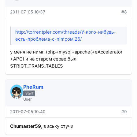
2011-07-05 10:37
#8
http://torrentpier.com/threads/У-кого-нибудь-
есть-проблема-с-nimpом.26/
у меня не нимп (php+mysql+apache(+eAccelerator
+APC) и на старом серве был
STRICT_TRANS_TABLES
PheRum
Staff
User
2011-07-05 10:40
#9
Chumaster59
, в аську стучи