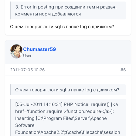
3. Error in posting при создании тем и раздач,
комменты норм добавляются
О чем говорят логи sql в папке log с движком?
Chumaster59
User
2011-07-05 10:26
#6
О чем говорят логи sql в папке log с движком?
[05-Jul-2011 14:16:31] PHP Notice: require() [<a
href='function.require'>function.require</a>]:
Inserting [C:\Program Files\Server\Apache
Software
Foundation\Apache2.2\tt\cache\filecache\session