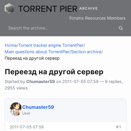
ARCHIVE
Forums
Resources
Members
Home
/
Torrent tracker engine TorrentPier
/
Main questions about TorrentPier
/
Section archive
/
Переезд на другой сервер
Переезд на другой сервер
Started by
Chumaster59
on 2011-07-05 07:59 — 9 replies,
2955 views
Chumaster59
User
2011-07-05 07:59
#1