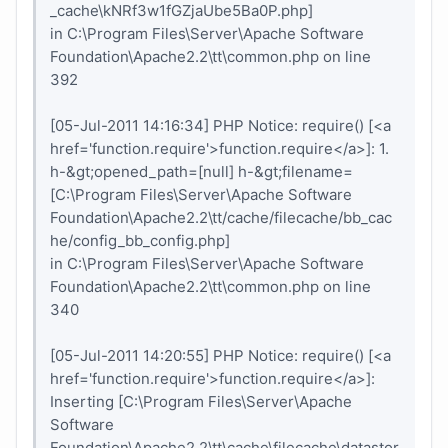
_cache\kNRf3w1fGZjaUbe5Ba0P.php]
in C:\Program Files\Server\Apache Software
Foundation\Apache2.2\tt\common.php on line
392
[05-Jul-2011 14:16:34] PHP Notice: require() [<a
href='function.require'>function.require</a>]: 1.
h-&gt;opened_path=[null] h-&gt;filename=
[C:\Program Files\Server\Apache Software
Foundation\Apache2.2\tt/cache/filecache/bb_cac
he/config_bb_config.php]
in C:\Program Files\Server\Apache Software
Foundation\Apache2.2\tt\common.php on line
340
[05-Jul-2011 14:20:55] PHP Notice: require() [<a
href='function.require'>function.require</a>]:
Inserting [C:\Program Files\Server\Apache
Software
Foundation\Apache2.2\tt\cache\filecache\datastor