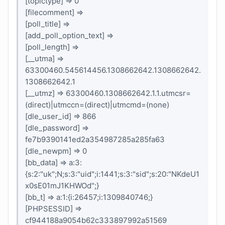
[topictype] => 0
[filecomment] =>
[poll_title] =>
[add_poll_option_text] =>
[poll_length] =>
[__utma] =>
63300460.545614456.1308662642.1308662642.
1308662642.1
[__utmz] => 63300460.1308662642.1.1.utmcsr=
(direct)|utmccn=(direct)|utmcmd=(none)
[dle_user_id] => 866
[dle_password] =>
fe7b9390141ed2a354987285a285fa63
[dle_newpm] => 0
[bb_data] => a:3:
{s:2:"uk";N;s:3:"uid";i:1441;s:3:"sid";s:20:"NKdeU1
x0sE01mJ1KHWOd";}
[bb_t] => a:1:{i:26457;i:1309840746;}
[PHPSESSID] =>
cf944188a9054b62c333897992a51569