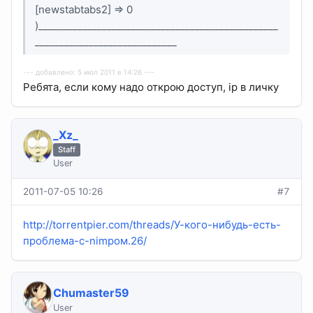
[newstabtabs2] => 0
)_________________________________________________
_____________________________
--- добавлено: 5 июл 2011 в 14:26 ---
Ребята, если кому надо открою доступ, ip в личку
_Xz_
Staff
User
2011-07-05 10:26
#7
http://torrentpier.com/threads/У-кого-нибудь-есть-
проблема-с-nimpом.26/
Chumaster59
User