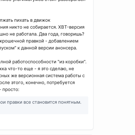
лжать пихать в движок
ния никто не собирается. XBT-версия
шно не работала. Два года, говоришь?
 с крошечной правкой - добавлением
пуском" к данной версии анонсера.
лной работоспособности "из коробки".
ка что-то еще - я это сделаю, не
асных же версионная система работы с
После этого, конечно, потребуется
- просто:
вои правки все становится понятным.