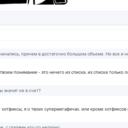
начались, причем в достаточно большом объеме. Не все и не
твоем понимании - это ничего из списка. из списка только л
ы значит не в счет?
ут хотфиксы, я о твоих супермегафичах. или кроме хотфиксов
е, с глазами что-то неладно.