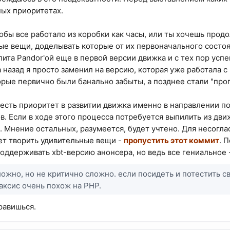
ных приоритетах.
обы все работало из коробки как часы, или ты хочешь продо
е вещи, доделывать которые от их первоначального состоя
лита Pandor'ой еще в первой версии движка и с тех пор успе
да назад я просто заменил на версию, которая уже работала
орые первично были банально забыты, а позднее стали "про
есть приоритет в развитии движка именно в направлении по
в. Если в ходе этого процесса потребуется выпилить из движ
. Мнение остальных, разумеется, будет учтено. Для несогл
т творить удивительные вещи -
пропустить этот коммит
. 
оддерживать xbt-версию анонсера, но ведь все гениальное 
сложно, но не критично сложно. если посидеть и потестить с
аксис очень похож на PHP.
равишься.