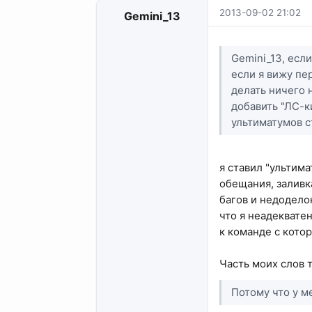
2013-09-02 21:02
Gemini_13
Gemini_13, есл
если я вижу пе
делать ничего 
добавить "ЛС-к
ультиматумов с
я ставил "ультим
обещания, заливка
багов и недоделок
что я неадеквате
к команде с кото
Часть моих слов 
Потому что у ме