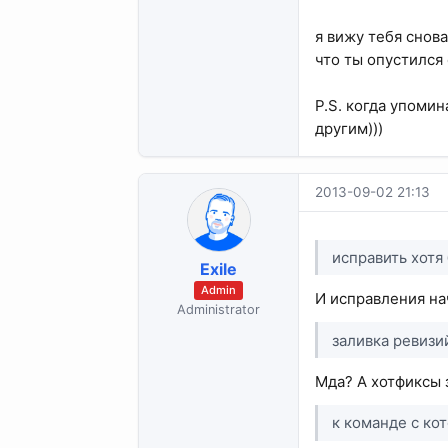
я вижу тебя снов
что ты опустился 
P.S. когда упоми
другим)))
2013-09-02 21:13
исправить хотя
Exile
Admin
И исправления на
Administrator
заливка ревизи
Мда? А хотфиксы 
к команде с ко