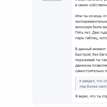
в своих собствен
Или ты хочешь чт
экспериментальны
анонсера была за
Пять лет. Два го
пары таблиц, кот
В данный момент 
Быстрой, без баго
переживай ты так
движком позволяе
самостоятельно п
я увидел, что 
тем более синт
Я верю, что ты сп