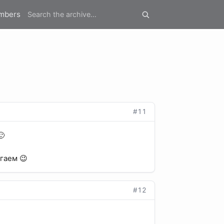
mbers
#11
🙂
гаем 😉
#12