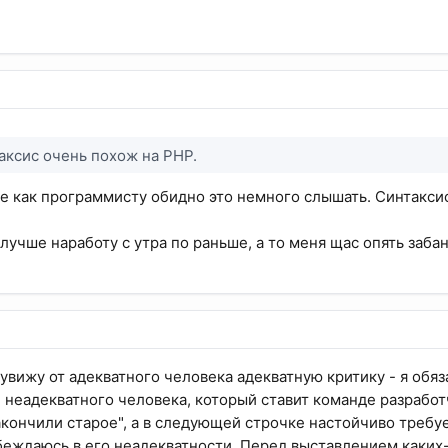
аксис очень похож на PHP.
не как программисту обидно это немного слышать. Синтаксис
 лучше наработу с утра по раньше, а то меня щас опять забан
я увижу от адекватного человека адекватную критику - я обя
 неадекватного человека, который ставит команде разработ
закончили старое", а в следующей строчке настойчиво требу
беждаюсь в его неадекватности. Перед выставлением каких