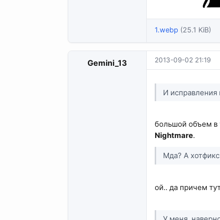
1.webp
(25.1 KiB)
2013-09-02 21:19
Gemini_13
И исправления 
большой объем в 
Nightmare
.
Мда? А хотфикс
ой.. да причем т
У меня, наверно