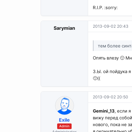
R.I.P. :sorry:
2013-09-02 20:43
Sarymian
тем более синт
Опять влезу 🙂 М
З.Ы. ой пойдука я
🙁((
2013-09-02 20:50
Gemini_13
, если 
вижу перед собой
Exile
нового, пока не 
Admin
я окончательно у
Administrator