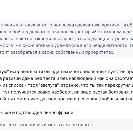
и я увижу от адекватного человека адекватную критику - я о
ред собой неадекватного человека, который ставит команде
нового, пока не закончили старое", а в следующей строчке
и лога" - я окончательно убеждаюсь в его неадекватности.
тоит разобраться в своих собственных приоритетах.
атум" исправить хотя бы один из многочисленных пунктов пр
 ревизий даже без теста и без наблюдений как она работает
 из списка - твоя "заслуга". странно, что ты так перекрутил
н. тут получается ровно наоборот. на лицо пустая болтовня,
рый ты почти никогда свои правки и решения (глобальные) н
ты же и подтвердил лично фразой:
ня есть своя жизнь и мне за это не платят.