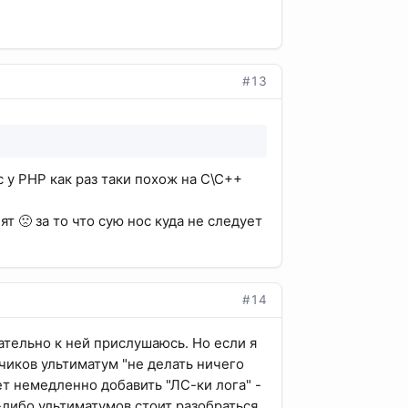
#13
 у PHP как раз таки похож на С\С++
ят 🙁 за то что сую нос куда не следует
#14
зательно к ней прислушаюсь. Но если я
чиков ультиматум "не делать ничего
ет немедленно добавить "ЛС-ки лога" -
-либо ультиматумов стоит разобраться