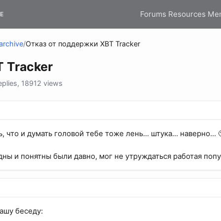
Forums
Resources
Me
E
archive
/
Отказ от поддержки XBT Tracker
 Tracker
plies, 18912 views
 что и думать головой тебе тоже лень... штука... наверно... 
дны и понятны были давно, мог не утруждаться работая попу
ашу беседу: