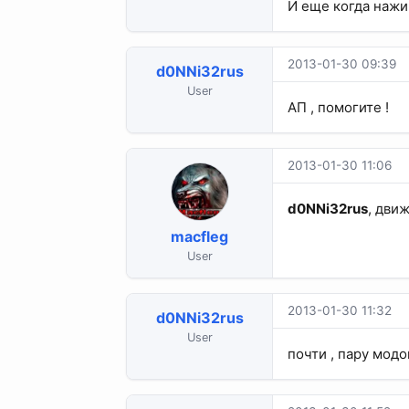
И еще когда нажи
2013-01-30 09:39
d0NNi32rus
User
АП , помогите !
2013-01-30 11:06
d0NNi32rus
, дви
macfleg
User
2013-01-30 11:32
d0NNi32rus
User
почти , пару модо