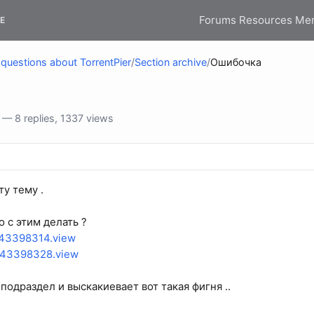
Forums
Resources
Me
E
questions about TorrentPier
/
Section archive
/
Ошибочка
— 8 replies, 1337 views
ту тему .
 с этим делать ?
u/43398314.view
u/43398328.view
подраздел и выскакиевает вот такая фигня ..