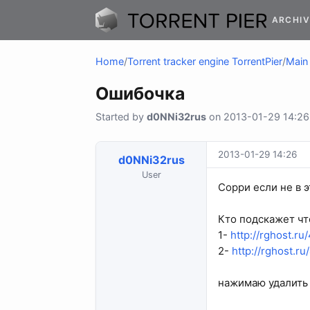
ARCHIV
Home
/
Torrent tracker engine TorrentPier
/
Main 
Ошибочка
Started by
d0NNi32rus
on 2013-01-29 14:26 
2013-01-29 14:26
d0NNi32rus
User
Сорри если не в э
Кто подскажет что
1-
http://rghost.r
2-
http://rghost.r
нажимаю удалить 