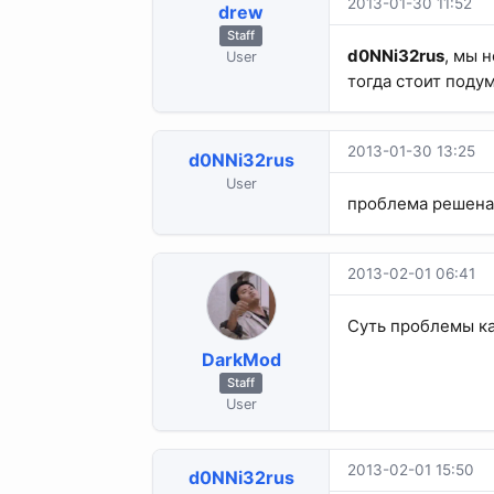
2013-01-30 11:52
drew
Staff
d0NNi32rus
, мы 
User
тогда стоит поду
2013-01-30 13:25
d0NNi32rus
User
проблема решена 
2013-02-01 06:41
Суть проблемы к
DarkMod
Staff
User
2013-02-01 15:50
d0NNi32rus