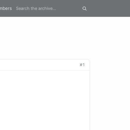
mbers
#1