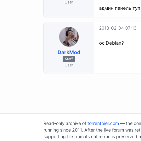
User
админ панель туп
2013-02-04 07:13
ос Debian?
DarkMod
Staff
User
Read-only archive of
torrentpier.com
— the comm
running since 2011. After the live forum was re
supporting file from its entire run is preserved 