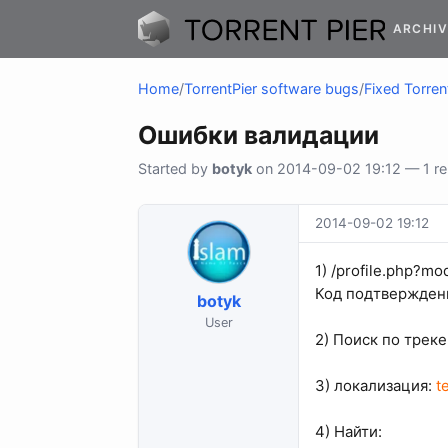
ARCHIV
Home
/
TorrentPier software bugs
/
Fixed Torren
Ошибки валидации
Started by
botyk
on 2014-09-02 19:12 — 1 rep
2014-09-02 19:12
1) /profile.php?
Код подтвержден
botyk
User
2) Поиск по треке
3) локализация:
t
4) Найти: