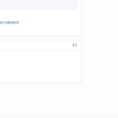
et=(detect
#2