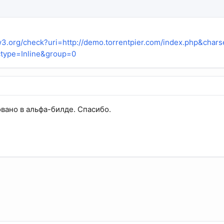
r.w3.org/check?uri=http://demo.torrentpier.com/index.php&chars
ctype=Inline&group=0
вано в альфа-билде. Спасибо.