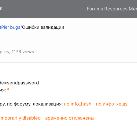
Forums
Resources
Me
E
tPier bugs
/
Ошибки валидации
lies, 1176 views
mode=sendpassword
ия:
*
ру, по форуму, локализация:
по info_hash
-
по инфо-хешу
emporarily disabled -
временно отключены