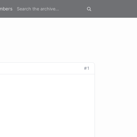
mbers
#1