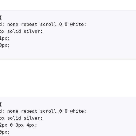


d: none repeat scroll 0 0 white;

px solid silver;

px;

px;



d: none repeat scroll 0 0 white;

px solid silver;

2px 0 3px 4px;

px;
