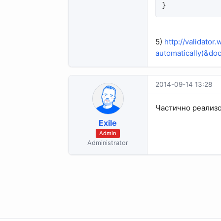
}
5)
http://validato
automatically)&do
2014-09-14 13:28
Частично реализо
Exile
Admin
Administrator