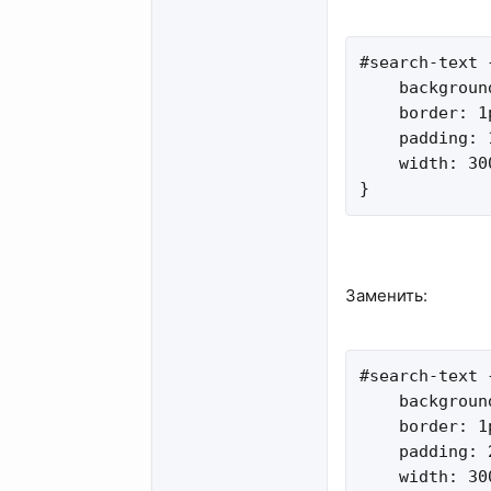
#search-text {
    backgroun
    border: 1
    padding: 1
    width: 300
}
Заменить:
#search-text {
    backgroun
    border: 1
    padding: 
    width: 300