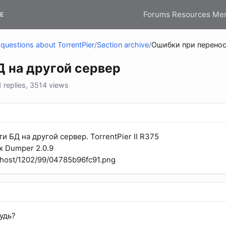
Forums
Resources
Me
E
questions about TorrentPier
/
Section archive
/
Ошибки при перенос
 на другой сервер
replies, 3514 views
и БД на другой сервер. TorrentPier II R375
x Dumper 2.0.9
*.host/1202/99/04785b96fc91.png
удь?