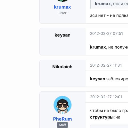
krumax
, если 
krumax
User
аси нет - не поль
2012-02-27 07:51
keysan
krumax
, не получ
2012-02-27 11:31
Nikolaich
keysan
заблокиро
2012-02-27 12:01
чтобы не было гр
структуры:
на
PheRum
Staff