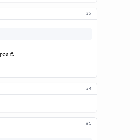
#3
рой 😉
#4
#5