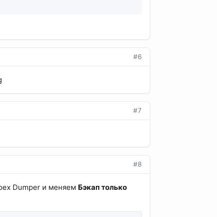
#6
g
#7
#8
ypex Dumper и меняем
Бэкап только