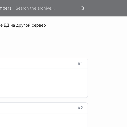
mbers
е БД на другой сервер
#1
#2