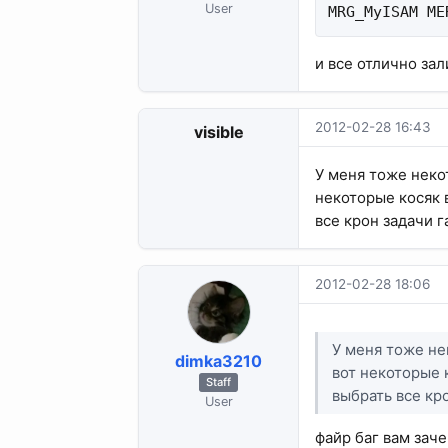
User
MRG_MyISAM ME
и все отлично зал
2012-02-28 16:43
visible
У меня тоже неко
некоторые косяк 
все крон задачи г
2012-02-28 18:06
У меня тоже не
dimka3210
вот некоторые 
Staff
выбрать все кр
User
файр баг вам зач