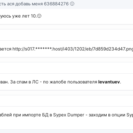
есть ася добавь меня 636884276 🙂
зуюсь уже лет 10.🙂
ается http://s017.*******.host/i403/1202/eb/7d859d234d47.pn
ван. За спам в ЛС - по жалобе пользователя
levantuev
.
аблей при импорте БД в Sypex Dumper - заходим в опции S