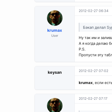
2012-02-27 06:34
Бэкап делал Sy
krumax
User
Ну так им и залива
А я когда делаю 
P.S.
Пропусти эту табл
2012-02-27 07:02
keysan
krumax
, если ес
2012-02-27 07:17