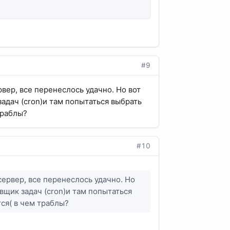
#9
ер, все перенеслось удачно. Но вот
задач (cron)и там попытаться выбрать
траблы?
#10
ервер, все перенеслось удачно. Но
вщик задач (cron)и там попытаться
тся( в чем траблы?