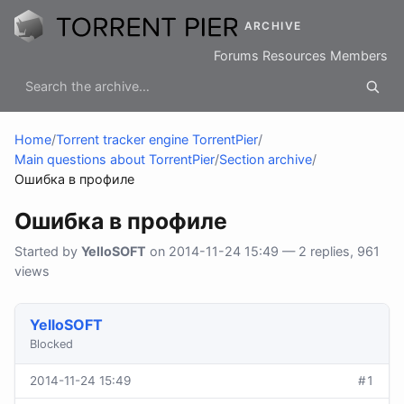
ARCHIVE
Forums
Resources
Members
Home
/
Torrent tracker engine TorrentPier
/
Main questions about TorrentPier
/
Section archive
/
Ошибка в профиле
Ошибка в профиле
Started by
YelloSOFT
on 2014-11-24 15:49 — 2 replies, 961
views
YelloSOFT
Blocked
2014-11-24 15:49
#1