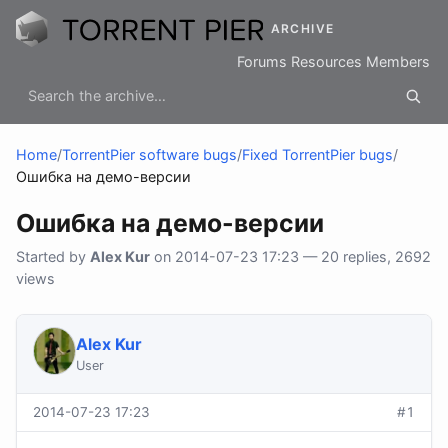
ARCHIVE
Forums
Resources
Members
Home
/
TorrentPier software bugs
/
Fixed TorrentPier bugs
/
Ошибка на демо-версии
Ошибка на демо-версии
Started by
Alex Kur
on 2014-07-23 17:23 — 20 replies, 2692
views
Alex Kur
User
2014-07-23 17:23
#1