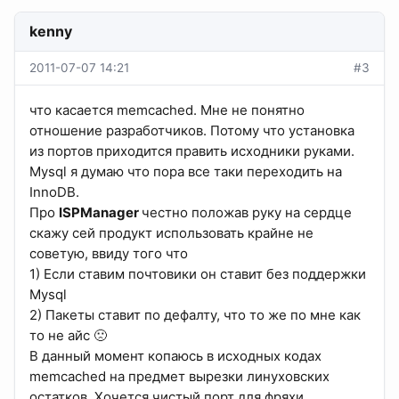
kenny
2011-07-07 14:21
#3
что касается memcached. Мне не понятно
отношение разработчиков. Потому что установка
из портов приходится править исходники руками.
Mysql я думаю что пора все таки переходить на
InnoDB.
Про
ISPManager
честно положав руку на сердце
скажу сей продукт использовать крайне не
советую, ввиду того что
1) Если ставим почтовики он ставит без поддержки
Mysql
2) Пакеты ставит по дефалту, что то же по мне как
то не айс 🙁
В данный момент копаюсь в исходных кодах
memcached на предмет вырезки линуховских
остатков. Хочется чистый порт для фряхи.