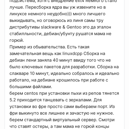
подсистема, хотя с внедрение ext4 немного стало
лучше. Пересборка ядра вы уж извените но в
линуксе немного неудобно))) много личшего
выкидывать, но оговорюсь из линя самы тру
дистрибутивы slackware & Gentoo это да эталон
стабилльности, дебиан/убунту рушатся мама не
горюй.
Пример из обывательства. Есть такая
замечательная вещь как linuxdcpp Сборка на
дебиан лени заняла 40 минут ввиду того что не
было ключевых пакетов для разработки. Сборка на
слакваре 10 минут, идеально собралось и идеально
работало, на дебиане крошилось при работе с
большими файлами.
берем centos при установки пыхи из репов тянется
5.2 приходится танцевать с зеркалами. Для
установки во фре просто сами выбераем порт. Из
фри выкинуто все лишнее и зачастую не нужное.
берем стандартный виртуальный сервер. Смотри
что ставят остеры, а там мама не горюй концы